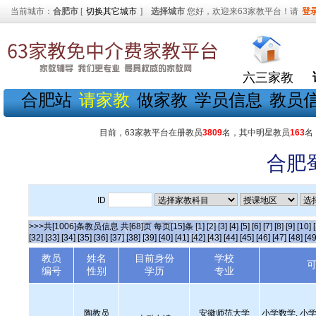
当前城市：
合肥市
[
切换其它城市
]
选择城市
您好，欢迎来63家教平台！请
登
六三家教
合肥站
请家教
做家教
学员信息
教员
目前，63家教平台在册教员
3809
名，其中明星教员
163
名
合肥
ID
>>>共[1006]条教员信息 共[68]页 每页[15]条
[1]
[2]
[3]
[4]
[5]
[6]
[7]
[8]
[9]
[10]
[32]
[33]
[34]
[35]
[36]
[37]
[38]
[39]
[40]
[41]
[42]
[43]
[44]
[45]
[46]
[47]
[48]
[49
教员
姓名
目前身份
学校
编号
性别
学历
专业
陶教员
安徽师范大学
小学数学, 小学