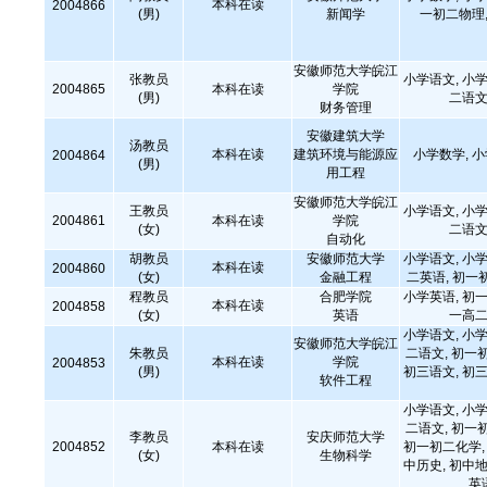
本科在读
2004866
(男)
新闻学
一初二物理,
安徽师范大学皖江
张教员
小学语文, 小学
2004865
本科在读
学院
(男)
二语文
财务管理
安徽建筑大学
汤教员
本科在读
建筑环境与能源应
小学数学, 
2004864
(男)
用工程
安徽师范大学皖江
王教员
小学语文, 小学
2004861
本科在读
学院
(女)
二语文
自动化
胡教员
安徽师范大学
小学语文, 小学
本科在读
2004860
(女)
金融工程
二英语, 初一
程教员
合肥学院
小学英语, 初一
本科在读
2004858
(女)
英语
一高二
小学语文, 小学
安徽师范大学皖江
朱教员
二语文, 初一
本科在读
学院
2004853
(男)
初三语文, 初三
软件工程
小学语文, 小学
二语文, 初一
李教员
安庆师范大学
2004852
本科在读
初一初二化学, 
(女)
生物科学
中历史, 初中地
英