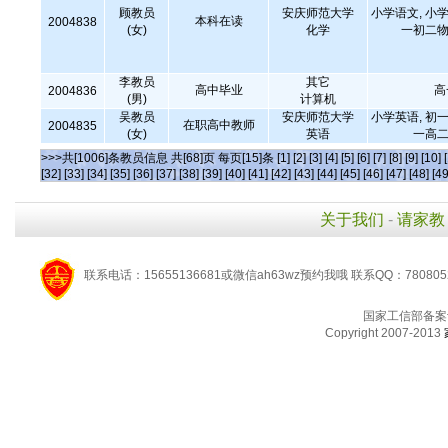
顾教员
安庆师范大学
小学语文, 小学
本科在读
2004838
(女)
化学
一初二物
李教员
其它
高中毕业
高
2004836
(男)
计算机
吴教员
安庆师范大学
小学英语, 初一
在职高中教师
2004835
(女)
英语
一高二
>>>共[1006]条教员信息 共[68]页 每页[15]条
[1]
[2]
[3]
[4]
[5]
[6]
[7]
[8]
[9]
[10]
[32]
[33]
[34]
[35]
[36]
[37]
[38]
[39]
[40]
[41]
[42]
[43]
[44]
[45]
[46]
[47]
[48]
[49
关于我们
-
请家教
联系电话：15655136681或微信ah63wz预约我哦 联系QQ：780805
国家工信部备案
Copyright 2007-2013