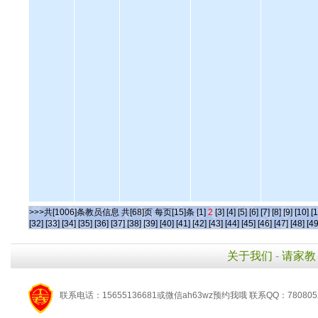
>>>共[1006]条教员信息 共[68]页 每页[15]条
[1]
2
[3]
[4]
[5]
[6]
[7]
[8]
[9]
[10]
[1
[32]
[33]
[34]
[35]
[36]
[37]
[38]
[39]
[40]
[41]
[42]
[43]
[44]
[45]
[46]
[47]
[48]
[49
关于我们
-
请家教
联系电话：15655136681或微信ah63wz预约我哦 联系QQ：780805