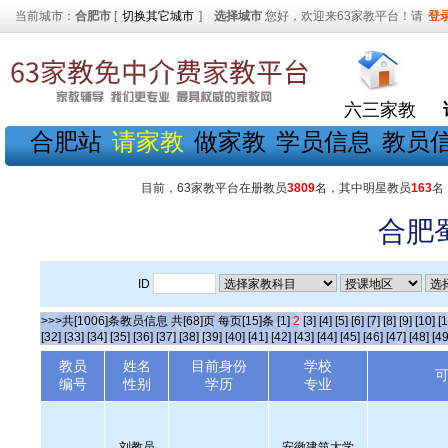
当前城市：
合肥市
[
切换其它城市
]
选择城市
您好，欢迎来63家教平台！请
登
六三家教
合肥站
请家教
做家教
学员信息
教员
目前，63家教平台在册教员
3809
名，其中明星教员
163
名
合肥
ID
>>>共[1006]条教员信息 共[68]页 每页[15]条
[1]
2
[3]
[4]
[5]
[6]
[7]
[8]
[9]
[10]
[1
[32]
[33]
[34]
[35]
[36]
[37]
[38]
[39]
[40]
[41]
[42]
[43]
[44]
[45]
[46]
[47]
[48]
[49
教员
姓名
目前身份
学校
编号
性别
学历
专业
刘教员
安徽建筑大学