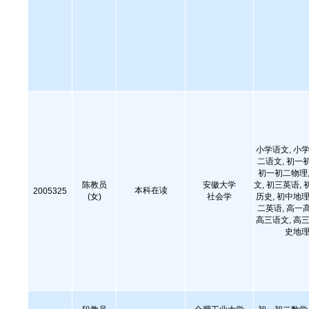
小学语文, 小学
二语文, 初一
初一初二物理,
陈教员
安徽大学
文, 初三英语, 
本科在读
2005325
(女)
社会学
历史, 初中地理
二英语, 高一
高三语文, 高三
史地理