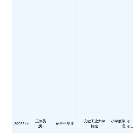
王教员
安徽工业大学
小学数学, 初
研究生毕业
2005344
(男)
机械
理, 初