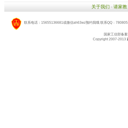
关于我们
-
请家教
联系电话：15655136681或微信ah63wz预约我哦 联系QQ：780805
国家工信部备案
Copyright 2007-2013