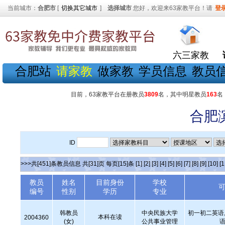
当前城市：
合肥市
[
切换其它城市
]
选择城市
您好，欢迎来63家教平台！请
登
六三家教
合肥站
请家教
做家教
学员信息
教员
目前，63家教平台在册教员
3809
名，其中明星教员
163
名
合肥
ID
>>>共[451]条教员信息 共[31]页 每页[15]条
[1]
[2]
[3]
[4]
[5]
[6]
[7]
[8]
[9]
[10]
[1
教员
姓名
目前身份
学校
编号
性别
学历
专业
韩教员
中央民族大学
初一初二英语,
本科在读
2004360
(女)
公共事业管理
语