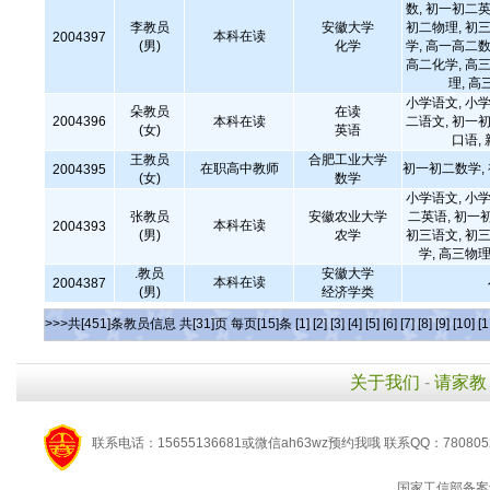
数, 初一初二英
李教员
安徽大学
初二物理, 初三
本科在读
2004397
(男)
化学
学, 高一高二数
高二化学, 高三
理, 高
小学语文, 小学
朵教员
在读
2004396
本科在读
二语文, 初一初
(女)
英语
口语,
王教员
合肥工业大学
在职高中教师
初一初二数学,
2004395
(女)
数学
小学语文, 小学
张教员
安徽农业大学
二英语, 初一
本科在读
2004393
(男)
农学
初三语文, 初三
学, 高三物理
.教员
安徽大学
本科在读
2004387
(男)
经济学类
>>>共[451]条教员信息 共[31]页 每页[15]条
[1]
[2]
[3]
[4]
[5]
[6]
[7]
[8]
[9]
[10]
[1
关于我们
-
请家教
联系电话：15655136681或微信ah63wz预约我哦 联系QQ：780805
国家工信部备案