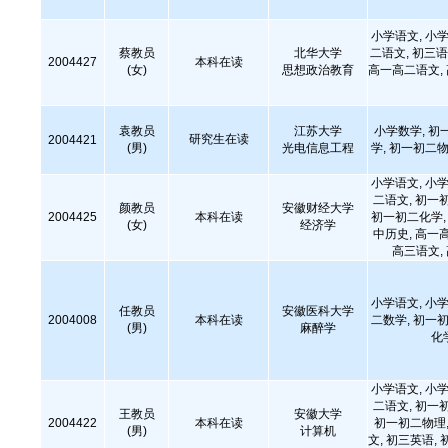
小学语文, 小学
蔡教员
北华大学
二语文, 初三语
2004427
本科在读
(女)
思想政治教育
高一高二语文,
袁教员
江苏大学
小学数学, 初
研究生在读
2004421
(男)
光电信息工程
学, 初一初二物
小学语文, 小学
二语文, 初一
颜教员
安徽财经大学
2004425
本科在读
初一初二化学, 
(女)
经济学
中历史, 高一
高三语文,
小学语文, 小学
任教员
安徽医科大学
2004008
本科在读
二数学, 初一初
(男)
麻醉学
化
小学语文, 小学
二语文, 初一
王教员
安徽大学
2004422
本科在读
初一初二物理,
(男)
计算机
文, 初三英语, 