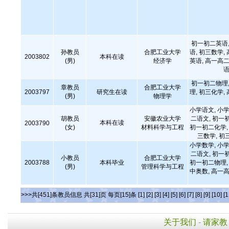
初一初二英语,
孙教员
合肥工业大学
语, 初三数学,
2003802
本科在读
(男)
经济学
英语, 高一高二
语
初一初二物理,
章教员
合肥工业大学
2003797
研究生在读
理, 初三化学,
(男)
物理学
小学语文, 小学
胡教员
安徽农业大学
二语文, 初一
本科在读
2003790
(女)
材料科学与工程
初一初二化学, 
三数学, 初
小学数学, 小学
二语文, 初一
小教员
合肥工业大学
2003788
本科毕业
初一初二物理, 
(男)
管理科学与工程
中奥数, 高一高
>>>共[451]条教员信息 共[31]页 每页[15]条
[1]
[2]
[3]
[4]
[5]
[6]
[7]
[8]
[9]
[10]
[1
关于我们
-
请家教