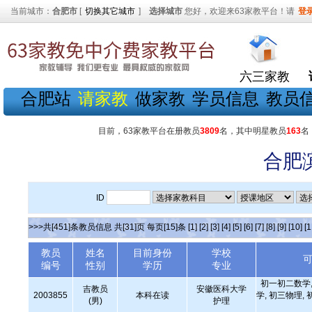
当前城市：
合肥市
[
切换其它城市
]
选择城市
您好，欢迎来63家教平台！请
登
六三家教
合肥站
请家教
做家教
学员信息
教员
目前，63家教平台在册教员
3809
名，其中明星教员
163
名
合肥
ID
>>>共[451]条教员信息 共[31]页 每页[15]条
[1]
[2]
[3]
[4]
[5]
[6]
[7]
[8]
[9]
[10]
[1
教员
姓名
目前身份
学校
编号
性别
学历
专业
初一初二数学,
吉教员
安徽医科大学
2003855
本科在读
学, 初三物理, 
(男)
护理