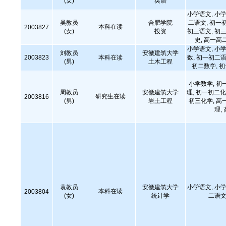
(女)
英语
小学语文, 小学
吴教员
合肥学院
二语文, 初一
本科在读
2003827
(女)
投资
初三语文, 初三
史, 高一高
小学语文, 小学
刘教员
安徽建筑大学
2003823
本科在读
数, 初一初二语
(男)
土木工程
初二数学, 
小学数学, 初
周教员
安徽建筑大学
理, 初一初二化
研究生在读
2003816
(男)
岩土工程
初三化学, 高
理,
袁教员
安徽建筑大学
小学语文, 小学
本科在读
2003804
(女)
统计学
二语文