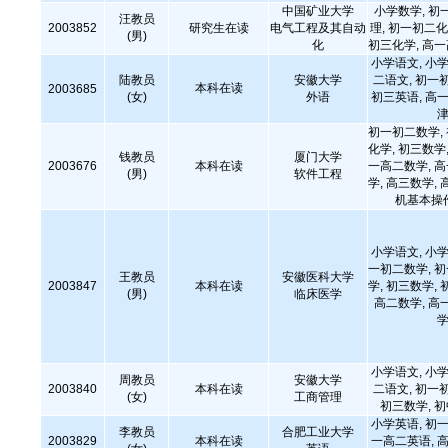
中国矿业大学
小学数学, 初
汪教员
2003852
研究生在读
电气工程及其自动
理, 初一初二化
(男)
化
初三化学, 高
小学语文, 小学
陆教员
安徽大学
二语文, 初一
本科在读
2003685
(女)
外语
初三英语, 高一
津
初一初二数学,
化学, 初三数学,
钱教员
厦门大学
2003676
本科在读
一高二数学, 
(男)
软件工程
学, 高三数学, 
机基本操
小学语文, 小学
一初二数学, 
王教员
安徽医科大学
2003847
本科在读
学, 初三数学, 
(男)
临床医学
高二数学, 高
学
小学语文, 小学
周教员
安徽大学
2003840
本科在读
二语文, 初一
(女)
工商管理
初三数学, 
小学英语, 初一
李教员
合肥工业大学
2003829
本科在读
一高二英语, 高