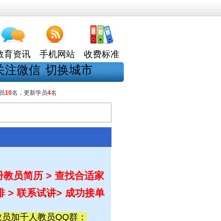
教育资讯
手机网站
收费标准
关注微信
切换城市
员
10
名，更新学员
4
名
）
教员简历 > 查找合适家
排 > 联系试讲
> 成功接单
员加千人教员QQ群：