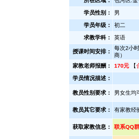
所在区域：
包河区.金
学员性别：
男
学员年级：
初二
求教学科：
英语
每次2小
授课时间安排：
商）
家教老师报酬：
170元
【
学员情况描述：
教员性别要求：
男女生均
教员其它要求：
有家教经
获取家教信息：
联系QQ