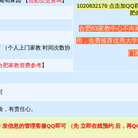
葡萄家园 【
合肥公交查询
】
1020832176 点击加QQ
肥
合肥63家教中心不向
用，免费推荐优秀大学
时 （个人上门家教 时间次数协
门
合肥家教资费参考
】
可
验，有责任心。
群 发信息的管理客服QQ即可 （先 立即在线预约 后，再