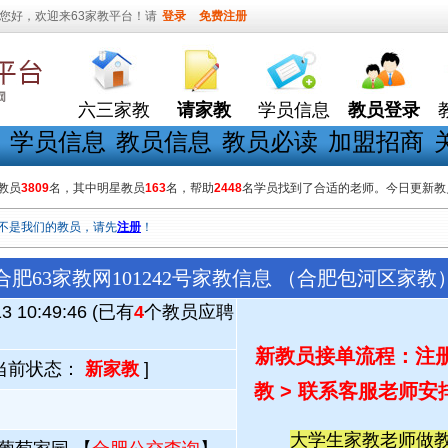
您好，欢迎来63家教平台！请
登录
免费注册
六三家教
请家教
学员信息
教员登录
学员信息
教员信息
教员必读
加盟招商
教员
3809
名，其中明星教员
163
名，帮助
2448
名学员找到了合适的老师。今日更新教
不是我们的教员，请先
注册
！
合肥63家教网101242号家教信息 （合肥包河区家教
13 10:49:46 (已有
4
个教员应聘
新教员接单流程：注册
当前状态：
新家教
]
教 > 联系客服老师安
大学生家教老师做教