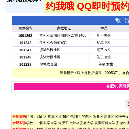
约我哦 QQ即时预约
教
家教编号
家教地点
学员
包河区.滨湖康园南区27栋1405
初一男生
1001262
包河区.金葡萄家园
初二 男生
101242
.滨湖欣园小区
初三 女生
101247
.滨湖欣园小区
初三 女生
101248
.绿城玫瑰园
一年级 女生
101228
温馨提示：以上是教员编号（2005371）
合肥63家教
合肥家教
区域：
蜀山区
瑶海区
庐阳区
包河区
滨湖区
政务区
高新区
经济开发
合肥家教
学校：
中国科学大学
合肥工业大学
安徽大学
安徽医科大学
安徽农