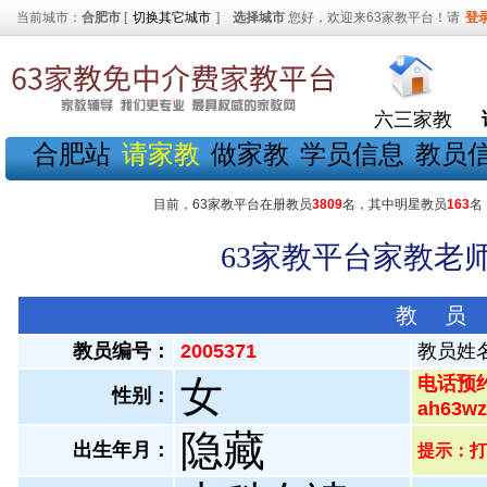
当前城市：
合肥市
[
切换其它城市
]
选择城市
您好，欢迎来63家教平台！请
登
六三家教
合肥站
请家教
做家教
学员信息
教员
目前，63家教平台在册教员
3809
名，其中明星教员
163
名
63家教平台家教老师
教 员
教员编号：
2005371
教员姓
女
电话预约
性别：
ah63
隐藏
出生年月：
提示：打