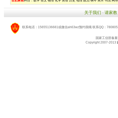
合肥家教
科目：
数学
语文
物理
化学
英语
历史
地理
政治
钢琴
美术
书法
网球
关于我们
-
请家教
联系电话：15655136681或微信ah63wz预约我哦 联系QQ：780805
国家工信部备案
Copyright 2007-2013