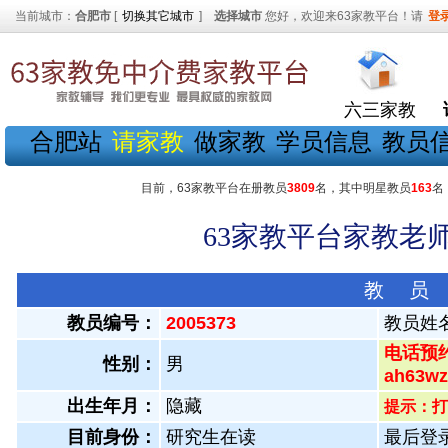
当前城市：
合肥市
[
切换其它城市
]
选择城市
您好，欢迎来63家教平台！请
登
六三家教
合肥站
请家教
做家教
学员信息
教员
目前，63家教平台在册教员
3809
名，其中明星教员
163
名
63家教平台家教老师
教 员
教员编号：
2005373
教员姓
电话预约
性别：
男
ah63
出生年月：
隐藏
提示：打
目前身份：
研究生在读
最后登录：