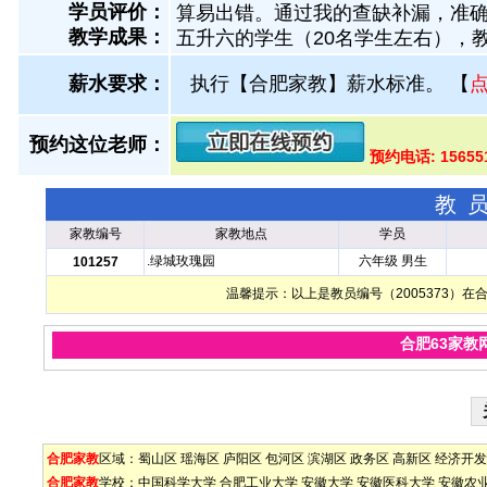
学员评价：
算易出错。通过我的查缺补漏，准确率
教学成果：
五升六的学生（20名学生左右），
薪水要求：
执行【合肥家教】薪水标准。
【
预约这位老师：
预约电话: 1565
教
家教编号
家教地点
学员
.绿城玫瑰园
六年级 男生
101257
温馨提示：以上是教员编号（2005373）
合肥63家教
合肥家教
区域：
蜀山区
瑶海区
庐阳区
包河区
滨湖区
政务区
高新区
经济开发
合肥家教
学校：
中国科学大学
合肥工业大学
安徽大学
安徽医科大学
安徽农