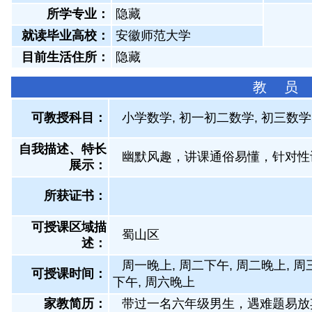
所学专业：
隐藏
就读毕业高校：
安徽师范大学
目前生活住所：
隐藏
教 员
可教授科目：
小学数学, 初一初二数学, 初三数学
自我描述、特长
幽默风趣，讲课通俗易懂，针对性
展示
：
所获证书
：
可授课区域描
蜀山区
述：
周一晚上, 周二下午, 周二晚上, 周
可授课时间：
下午, 周六晚上
家教简历：
带过一名六年级男生，遇难题易放