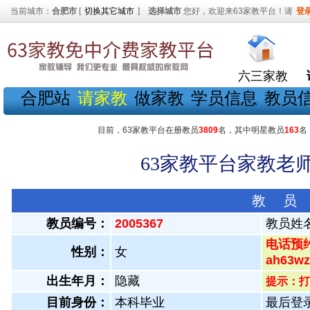
当前城市：
合肥市
[
切换其它城市
]
选择城市
您好，欢迎来63家教平台！请
登
六三家教
合肥站
请家教
做家教
学员信息
教员
目前，63家教平台在册教员
3809
名，其中明星教员
163
名
63家教平台家教老师
教 员
教员编号：
2005367
教员姓
电话预约
性别：
女
ah63
出生年月：
隐藏
提示：打
目前身份：
本科毕业
最后登录：