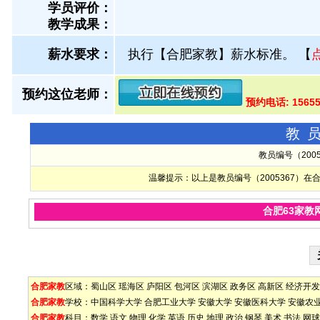
学员评价：
教学成果：
薪水要求：
执行【合肥家教】薪水标准。
【
预约这位老师：
预约电话: 1565
教
教员编号（200
温馨提示：以上是教员编号（2005367）
合肥63家教
合肥家教
区域：
蜀山区
瑶海区
庐阳区
包河区
滨湖区
政务区
高新区
经济开发
合肥家教
学校：
中国科学大学
合肥工业大学
安徽大学
安徽医科大学
安徽农
合肥家教
科目：
数学
语文
物理
化学
英语
历史
地理
政治
钢琴
美术
书法
网球