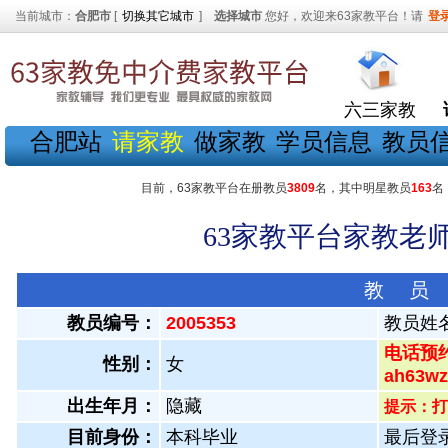
当前城市：
合肥市
[
切换其它城市
]
选择城市
您好，欢迎来63家教平台！请
登
六三家教
合肥站
请家教
做家教
学员信息
教员
目前，63家教平台在册教员
3809
名，其中明星教员
163
名
63家教平台家教老师
教 员
教员编号：
2005353
教员姓
电话预约
性别：
女
ah63
出生年月：
隐藏
提示：打
目前身份：
本科毕业
最后登录：