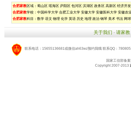
合肥家教
区域：
蜀山区
瑶海区
庐阳区
包河区
滨湖区
政务区
高新区
经济开发
合肥家教
学校：
中国科学大学
合肥工业大学
安徽大学
安徽医科大学
安徽农
合肥家教
科目：
数学
语文
物理
化学
英语
历史
地理
政治
钢琴
美术
书法
网球
关于我们
-
请家教
联系电话：15655136681或微信ah63wz预约我哦 联系QQ：780805
国家工信部备案
Copyright 2007-2013