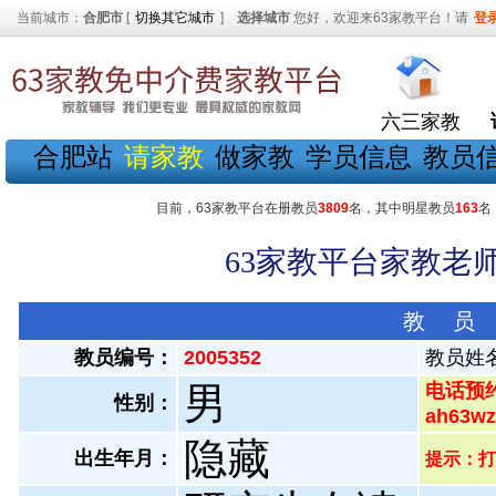
当前城市：
合肥市
[
切换其它城市
]
选择城市
您好，欢迎来63家教平台！请
登
六三家教
合肥站
请家教
做家教
学员信息
教员
目前，63家教平台在册教员
3809
名，其中明星教员
163
名
63家教平台家教老师
教 员
教员编号：
2005352
教员姓
男
电话预约
性别：
ah63
隐藏
出生年月：
提示：打