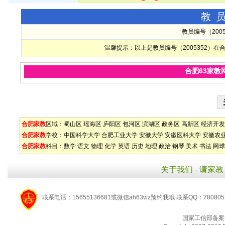
教
教员编号（200
温馨提示：以上是教员编号（2005352）
合肥63家教
合肥家教
区域：
蜀山区
瑶海区
庐阳区
包河区
滨湖区
政务区
高新区
经济开发
合肥家教
学校：
中国科学大学
合肥工业大学
安徽大学
安徽医科大学
安徽农
合肥家教
科目：
数学
语文
物理
化学
英语
历史
地理
政治
钢琴
美术
书法
网球
关于我们
-
请家教
联系电话：15655136681或微信ah63wz预约我哦 联系QQ：780805
国家工信部备案