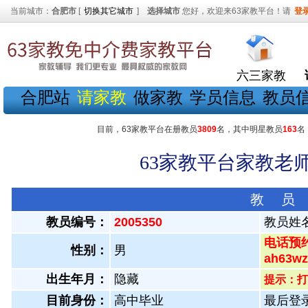
当前城市：
合肥市
[
切换其它城市
]
选择城市
您好，欢迎来63家教平台！请
登
六三家教
合肥站
请家教
做家教
学员信息
教员
目前，63家教平台在册教员
3809
名，其中明星教员
163
名
63家教平台家教老师
教 员
教员编号：
2005350
教员姓
电话预约
性别：
男
ah63
出生年月：
隐藏
提示：打
目前身份：
高中毕业
最后登录：