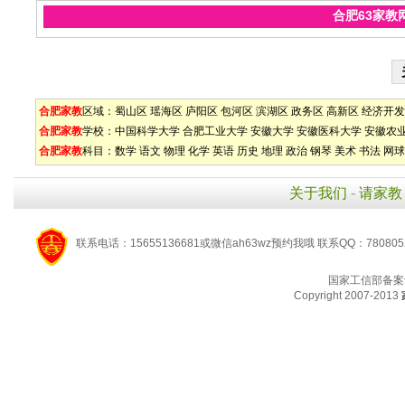
合肥63家教
合肥家教
区域：
蜀山区
瑶海区
庐阳区
包河区
滨湖区
政务区
高新区
经济开发
合肥家教
学校：
中国科学大学
合肥工业大学
安徽大学
安徽医科大学
安徽农
合肥家教
科目：
数学
语文
物理
化学
英语
历史
地理
政治
钢琴
美术
书法
网球
关于我们
-
请家教
联系电话：15655136681或微信ah63wz预约我哦 联系QQ：780805
国家工信部备案
Copyright 2007-2013