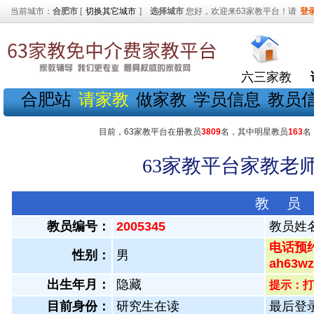
当前城市：
合肥市
[
切换其它城市
]
选择城市
您好，欢迎来63家教平台！请
登
六三家教
合肥站
请家教
做家教
学员信息
教员
目前，63家教平台在册教员
3809
名，其中明星教员
163
名
63家教平台家教老师
教 员
教员编号：
2005345
教员姓
电话预约
性别：
男
ah63
出生年月：
隐藏
提示：打
目前身份：
研究生在读
最后登录：