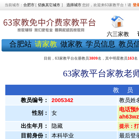
当前城市：
合肥市
[
切换其它城市
]
选择城市
您好，欢迎来63家教平台！请
登
六三家教
合肥站
请家教
做家教
学员信息
教员
目前，63家教平台在册教员
3809
名，其中明星教员
163
名
63家教平台家教老师
教 员
教员编号：
2005342
教员姓
电话预约
性别：
女
ah63
出生年月：
隐藏
提示：打
目前身份：
本科毕业
最后登录：