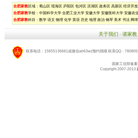
合肥家教
区域：
蜀山区
瑶海区
庐阳区
包河区
滨湖区
政务区
高新区
经济开发
合肥家教
学校：
中国科学大学
合肥工业大学
安徽大学
安徽医科大学
安徽农
合肥家教
科目：
数学
语文
物理
化学
英语
历史
地理
政治
钢琴
美术
书法
网球
关于我们
-
请家教
联系电话：15655136681或微信ah63wz预约我哦 联系QQ：780805
国家工信部备案
Copyright 2007-2013