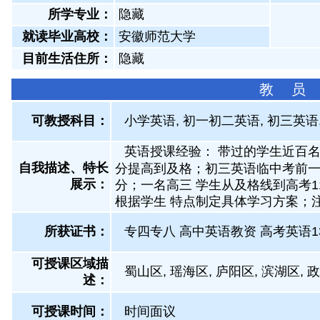
所学专业：
隐藏
就读毕业高校：
安徽师范大学
目前生活住所：
隐藏
教 员
可教授科目：
小学英语, 初一初二英语, 初三英语
英语授课经验： 带过的学生近百
自我描述、特长
分提高到及格；初三英语临中考前一
展示
：
分；一名高三 学生从及格线到高考
根据学生 特点制定具体学习方案；
所获证书
：
专四专八 高中英语教资 高考英语135
可授课区域描
蜀山区, 瑶海区, 庐阳区, 滨湖区, 
述：
可授课时间：
时间面议