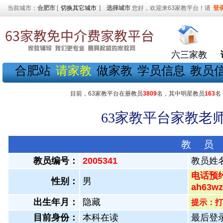
当前城市：
合肥市
[
切换其它城市
]
选择城市
您好，欢迎来63家教平台！请
登
六三家教
合肥站
请家教
做家教
学员信息
教员
目前，63家教平台在册教员
3809
名，其中明星教员
163
名
63家教平台家教老师
教 员
教员编号：
2005341
教员姓
电话预约
性别：
男
ah63
出生年月：
隐藏
提示：打
目前身份：
本科在读
最后登录：