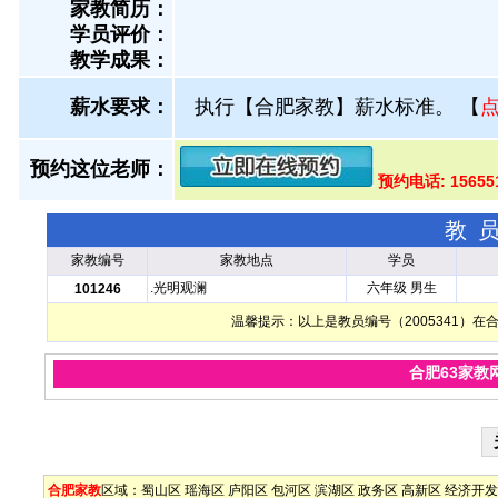
家教简历：
学员评价：
教学成果：
薪水要求：
执行【合肥家教】薪水标准。
【
预约这位老师：
预约电话: 1565
教
家教编号
家教地点
学员
.光明观澜
六年级 男生
101246
温馨提示：以上是教员编号（2005341）
合肥63家教
合肥家教
区域：
蜀山区
瑶海区
庐阳区
包河区
滨湖区
政务区
高新区
经济开发