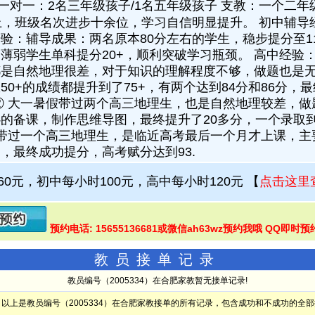
一对一：2名三年级孩子/1名五年级孩子 支教：一个二
上，班级名次进步十余位，学习自信明显提升。 初中辅导
验：辅导成果：两名原本80分左右的学生，稳步提分至11
薄弱学生单科提分20+，顺利突破学习瓶颈。 高中经验
都是自然地理很差，对于知识的理解程度不够，做题也是
50+的成绩都提升到了75+，有两个达到84分和86分，
② 大一暑假带过两个高三地理生，也是自然地理较差，
的备课，制作思维导图，最终提升了20多分，一个录取
二带过一个高三地理生，是临近高考最后一个月才上课，
，最终成功提分，高考赋分达到93.
60元，初中每小时100元，高中每小时120元
【
点击这里
预约电话: 15655136681或微信ah63wz预约我哦 QQ即时预
教员接单记录
教员编号（2005334）在合肥家教暂无接单记录!
以上是教员编号（2005334）在合肥家教接单的所有记录，包含成功和不成功的全