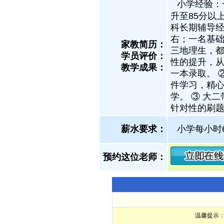
小学经验：
升至85分以
科长期辅导经
右；一名基础
家教简历：
三地理生，
学员评价：
性的提升，从
教学成果：
一本录取。 
件学习，精心
学。 ③ 大
针对性的刷题
薪水要求：
小学每小时
预约这位老师：
温馨提示：