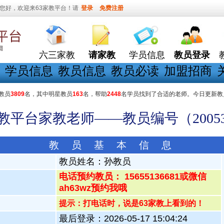
您好，欢迎来63家教平台！请
登录
免费注册
六三家教
请家教
学员信息
教员登录
学员信息
教员信息
教员必读
加盟招商
教员
3809
名，其中明星教员
163
名，帮助
2448
名学员找到了合适的老师。今日更新教
家教平台家教老师——教员编号（20053
教 员 基 本 信 息
教员姓名：
孙教员
电话预约教员： 15655136681或微信
ah63wz预约我哦
提示：打电话时，说是63家教上看到的！
最后登录：2026-05-17 15:04:24