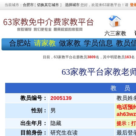
当前城市：
合肥市
[
切换其它城市
]
选择城市
您好，欢迎来63家教平台！请
登
六三家教
合肥站
请家教
做家教
学员信息
教员
目前，63家教平台在册教员
3809
名，其中明星教员
163
名
63家教平台家教老师
教 员
教员编号：
2005139
教员姓
电话预约
性别：
男
ah63
出生年月：
隐藏
提示：打
目前身份：
研究生在读
最后登录：