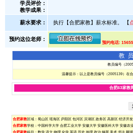
学员评价：
教学成果：
薪水要求：
执行【合肥家教】薪水标准。
【
预约这位老师：
预约电话: 1565
教
教员编号（200
温馨提示：以上是教员编号（2005139）
合肥63家教
合肥家教
区域：
蜀山区
瑶海区
庐阳区
包河区
滨湖区
政务区
高新区
经济开发
合肥家教
学校：
中国科学大学
合肥工业大学
安徽大学
安徽医科大学
安徽农
合肥家教
科目：
数学
语文
物理
化学
英语
历史
地理
政治
钢琴
美术
书法
网球