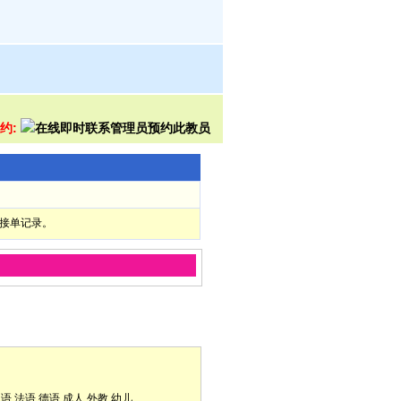
预约:
部接单记录。
它
口语
法语
德语
成人
外教
幼儿