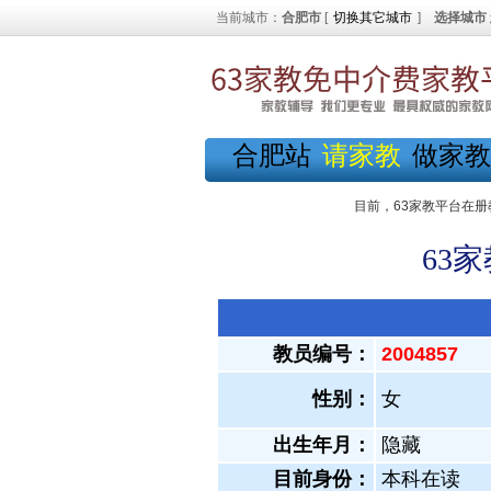
当前城市：
合肥市
[
切换其它城市
]
选择城市
合肥站
请家教
做家教
目前，63家教平台在册
63
教员编号：
2004857
性别：
女
出生年月：
隐藏
目前身份：
本科在读