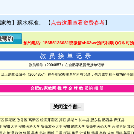
肥家教】薪水标准。
【
点击这里查看资费参考
】
预约电话: 15655136681或微信ah63wz预约我哦 QQ即时
教员接单记录
教员编号（2004857）在合肥家教暂无接单记录!
以上是教员编号（2004857）在合肥家教接单的所有记录，包含成功和不成功的全
合肥63家教网
推 荐 金 牌 教 员
的 相 册
河区
滨湖区
政务区
高新区
经济开发区
其它
巢湖市
长丰县
肥东县
肥西县
庐江县
学
安徽大学
安徽医科大学
安徽农业大学
安徽建筑大学
安徽中医药大学
合肥学院
其
历史
地理
政治
钢琴
美术
书法
网球
日语
托福
雅思
计算机
韩语
奥数
吉他
围棋
英语