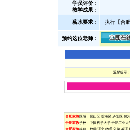
学员评价：
教学成果：
薪水要求：
执行【合
预约这位老师：
温馨提示：
合肥家教
区域：
蜀山区
瑶海区
庐阳区
包
合肥家教
学校：
中国科学大学
合肥工业大
合肥家教
科目：
数学
语文
物理
化学
英语