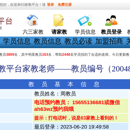
您好，欢迎来63家教平台！请
登录
免费注册
六三家教
请家教
学员信息
教员登录
学员信息
教员信息
教员必读
加盟招商
教员
3809
名，其中明星教员
163
名，帮助
2448
名学员找到了合适的老师。今日更新教
家教平台家教老师——教员编号（20048
教 员 基 本 信 息
教员姓名：
周教员
电话预约教员： 15655136681或微信
ah63wz预约我哦
提示：打电话时，说是63家教上看到的！
最后登录：2023-06-20 19:49:58