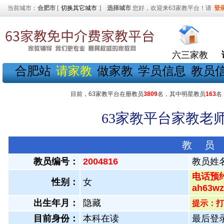
当前城市：
合肥市
[
切换其它城市
]
选择城市
您好，欢迎来63家教平台！请
登
六三家教
合肥站
请家教
做家教
学员信息
教员
目前，63家教平台在册教员
3809
名，其中明星教员
163
名
63家教平台家教老师
教 员
教员编号：
2004816
教员姓
电话预约
性别：
女
ah63
出生年月：
隐藏
提示：打
目前身份：
本科在读
最后登录：