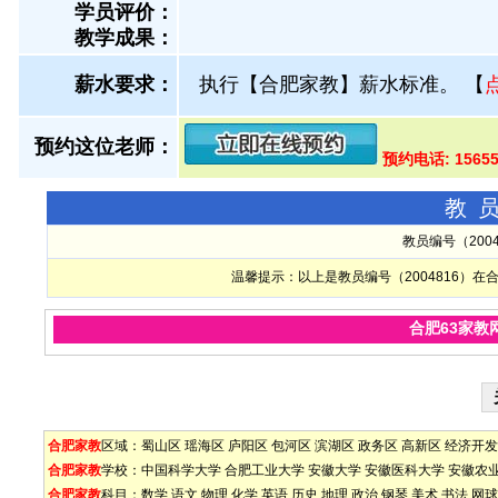
学员评价：
教学成果：
薪水要求：
执行【合肥家教】薪水标准。
【
预约这位老师：
预约电话: 1565
教
教员编号（200
温馨提示：以上是教员编号（2004816）
合肥63家教
合肥家教
区域：
蜀山区
瑶海区
庐阳区
包河区
滨湖区
政务区
高新区
经济开发
合肥家教
学校：
中国科学大学
合肥工业大学
安徽大学
安徽医科大学
安徽农
合肥家教
科目：
数学
语文
物理
化学
英语
历史
地理
政治
钢琴
美术
书法
网球