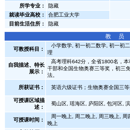
所学专业：
隐藏
就读毕业高校：
合肥工业大学
目前生活住所：
隐藏
教 员
小学数学, 初一初二数学, 初一初二
可教授科目：
理
高考理科642分，全省1800名
自我描述、特长
干部和全国生物奥赛三等奖，初三
展示
：
法。
所获证书
：
英语六级证书；生物奥赛全国三等
可授课区域描
蜀山区, 瑶海区, 庐阳区, 包河区, 
述：
周一晚上, 周二晚上, 周三晚上, 周
可授课时间：
晚上