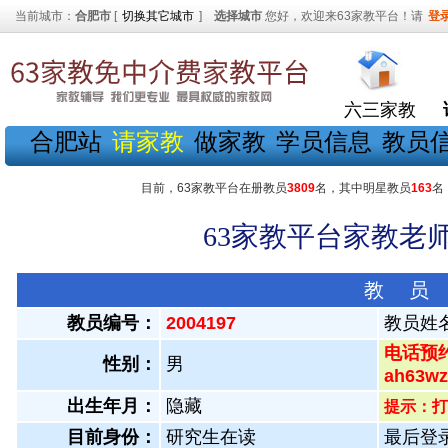
当前城市：
合肥市
[
切换其它城市
]
选择城市
您好，欢迎来63家教平台！请
登
六三家教
合肥站
请家教
做家教
学员信息
教员
目前，63家教平台在册教员
3809
名，其中明星教员
163
名
63家教平台家教老师
教 员
教员编号：
2004197
教员姓
电话预约
性别：
男
ah63
出生年月：
隐藏
提示：打
目前身份：
研究生在读
最后登录：