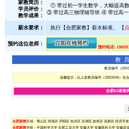
家教简历：
① 带过初一学生数学，大幅提高数
学员评价：
③ 带过高三物理辅导班 ④ 带过高
教学成果：
薪水要求：
执行【合肥家教】薪水标准。
【
预约这位老师：
预约电话: 1565
教
教员编号（200
温馨提示：以上是教员编号（2003936）
合肥63家教
合肥家教
区域：
蜀山区
瑶海区
庐阳区
包河区
滨湖区
政务区
高新区
经济开发
合肥家教
学校：
中国科学大学
合肥工业大学
安徽大学
安徽医科大学
安徽农