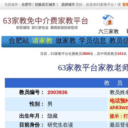
当前城市：
合肥市
[
切换其它城市
]
选择城市
您好，欢迎来63家教平台！请
登
六三家教
合肥站
请家教
做家教
学员信息
教员
目前，63家教平台在册教员
3809
名，其中明星教员
163
名
63家教平台家教老师
教 员
教员编号：
2003936
教员姓
电话预约
性别：
男
ah63
出生年月：
隐藏
提示：打
目前身份：
研究生在读
最后登录：