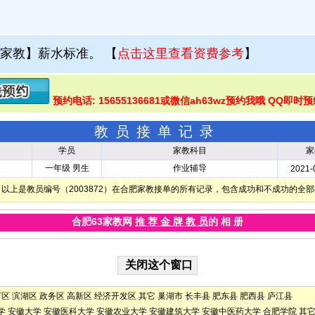
家教】薪水标准。
【
点击这里查看资费参考
】
预约电话: 15655136681或微信ah63wz预约我哦 QQ即时预
教员接单记录
学员
家教科目
家
一年级 男生
作业辅导
2021-
以上是教员编号（2003872）在合肥家教接单的所有记录，包含成功和不成功的全
合肥63家教网
推 荐 金 牌 教 员
的 相 册
河区
滨湖区
政务区
高新区
经济开发区
其它
巢湖市
长丰县
肥东县
肥西县
庐江县
学
安徽大学
安徽医科大学
安徽农业大学
安徽建筑大学
安徽中医药大学
合肥学院
其