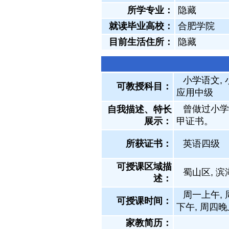
所学专业：
隐藏
就读毕业高校：
合肥学院
目前生活住所：
隐藏
小学语文, 
可教授科目：
应用中级
曾做过小学
自我描述、特长
展示
：
甲证书。
所获证书
：
英语四级
可授课区域描
蜀山区, 滨
述：
周一上午, 
可授课时间：
下午, 周四晚
家教简历：