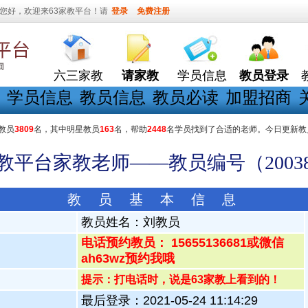
您好，欢迎来63家教平台！请
登录
免费注册
六三家教
请家教
学员信息
教员登录
学员信息
教员信息
教员必读
加盟招商
教员
3809
名，其中明星教员
163
名，帮助
2448
名学员找到了合适的老师。今日更新教
家教平台家教老师——教员编号（20038
教 员 基 本 信 息
教员姓名：
刘教员
电话预约教员： 15655136681或微信
ah63wz预约我哦
提示：打电话时，说是63家教上看到的！
最后登录：2021-05-24 11:14:29