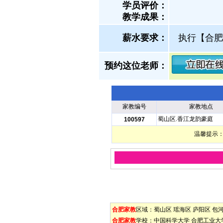
学员评价：
教学成果：
薪水要求：
执行【合肥
预约这位老师：
家教编号
家教地点
蜀山区.香江龙韵豪庭
100597
温馨提示：
合肥家教
区域：
蜀山区
瑶海区
庐阳区
包
合肥家教
学校：
中国科学大学
合肥工业大