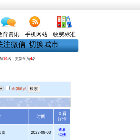
教育资讯
手机网站
收费标准
关注微信
切换城市
员
10
名，更新学员
4
名
金牌教员
查看
述
时间
详情
查看
负责
2023-09-03
详情