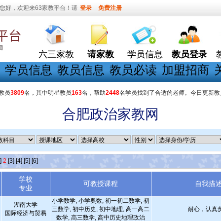
您好，欢迎来63家教平台！请
登录
免费注册
六三家教
请家教
学员信息
教员登录
学员信息
教员信息
教员必读
加盟招商
教员
3809
名，其中明星教员
163
名，帮助
2448
名学员找到了合适的老师。今日更新教
合肥政治家教网
]
2
[3]
[4]
[5]
[6]
学校
可教授课程
自我描
专业
小学数学, 小学奥数, 初一初二数学, 初
湖南大学
三数学, 初中历史, 初中地理, 高一高二
耐心，认真
国际经济与贸易
数学, 高三数学, 高中历史地理政治