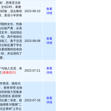
好，思维灵活发
，文综245，掌握
查看
的经验，适合教初
2023-08-10
详情
综，英语小学所有
开朗的女生。性格
会比较严肃，从高
团支书，包括现在
一职。高中曾担任
查看
级前三。善于交流
2023-08-08
详情
特点制定属于学生
业暑假期间也有担
一职，并且得到了
爱。
于与他人交流，有
查看
2023-07-21
巧
[查看照片]
详情
学英语、线性代
、财务管理 在校
组织班级大型集体
合部部长 获得荣
查看
讲比赛二等奖、校
2023-07-16
详情
场调查与预测”二
国元证券杯”上市公