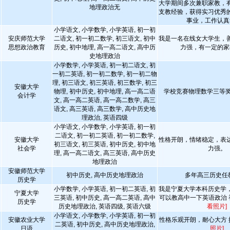
大学期间多次兼职家教，
地理政治无
支教经验，获得实习优秀
事业，工作认真
小学语文, 小学数学, 小学英语, 初一初
安庆师范大学
二语文, 初一初二数学, 初三语文, 初中
我是一名在线女大学生，
思想政治教育
历史, 初中地理, 高一高二语文, 高中历
力强，有一定的家
史地理政治
小学数学, 小学英语, 初一初二语文, 初
一初二英语, 初一初二数学, 初一初二物
理, 初三语文, 初三英语, 初三数学, 初三
安徽大学
物理, 初中历史, 初中地理, 高一高二语
学校竞赛物理数学三等奖
会计学
文, 高一高二英语, 高一高二数学, 高三
语文, 高三英语, 高三数学, 高中历史地
理政治, 英语四级
小学语文, 小学数学, 小学英语, 初一初
二语文, 初一初二英语, 初一初二数学,
安徽大学
性格开朗，情绪稳定，表
初三语文, 初三英语, 初中历史, 初中地
社会学
力强。
理, 高一高二语文, 高三英语, 高中历史
地理政治
安徽师范大学
初中历史, 高中历史地理政治
多年高三历史任
历史学
小学数学, 小学英语, 初一初二英语, 初
我是宁夏大学本科历史学
宁夏大学
三英语, 初中历史, 高一高二英语, 高中
可以教高中一下英语政治
历史学
历史地理政治, 英语四级, 英语六级
看照片]
小学语文, 小学数学, 小学英语, 初一初
安徽农业大学
性格乐观开朗，耐心大方
二英语, 初中历史, 高中历史地理政治,
日语
照片]