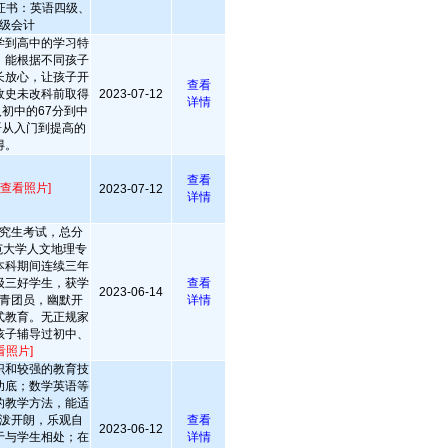
证书：英语四级、
级会计
学到高中的学习特
，能根据不同孩子
长放心，让孩子开
查看
政史未改科前取得
2023-07-12
详情
入初中的67分到中
英语从入门到提高的
得。
查看
[查看照片]
2023-07-12
详情
究生考试，总分
范大学人文地理专
本科期间连续三年
级三好学生，获学
查看
2023-06-14
青团员，幽默开
详情
式教育。无正规家
孩子辅导过初中、
看照片]
识和较强的教育技
功底；数学英语等
的教学方法，能适
泼开朗，乐观自
查看
2023-06-12
于与学生相处；在
详情