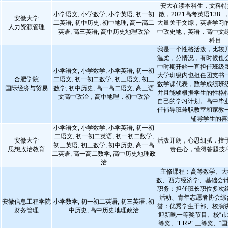
安大在读本科生，文科特
小学语文, 小学数学, 小学英语, 初一初
散，2021高考英语138+
安徽大学
二英语, 初中历史, 初中地理, 高一高二
大量关于文综，英语学习
人力资源管理
英语, 高三英语, 高中历史地理政治
中政史地，英语，高中文
科目
我是一个性格活泼，比较
温柔，分情况，有时候也
中时期开始一直担任班级
小学语文, 小学数学, 小学英语, 初一初
大学班级内也担任团支书
合肥学院
二语文, 初一初二数学, 初三语文, 初三
数学课代表，数学成绩班
国际经济与贸易
数学, 初中历史, 高一高二语文, 高三语
并且能够根据学生的性格
文高中政治，高中地理，初中政治
自己的学习计划。高中毕
任辅导班兼职教室和家教
辅导学生的喜
小学语文, 小学数学, 小学英语, 初一初
二语文, 初一初二英语, 初一初二数学,
安徽大学
活泼开朗，心思细腻，擅
初三英语, 初三数学, 初中历史, 高一高
思想政治教育
责任心，懂得答题技
二英语, 高一高二数学, 高中历史地理政
治
主修课程：高等数学、大
数、西方经济学、基础会计
职务：担任班长职位多次
活动、青年志愿者协会综
安徽信息工程学院
小学数学, 初一初二英语, 初三英语, 初
誉：优秀学生干部、校演
财务管理
中历史, 高中历史地理政治
迎新晚一等奖节目、校“市
等奖、“ERP” 三等奖、“