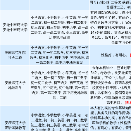
司可行性分析二等奖 获得
普通话二乙、初
有过四次家教经历，自小
小学语文, 小学数学, 小学英语, 初一初
异性均有所了解，有耐心
二语文, 初一初二英语, 初一初二数学,
特点更改学习方案，让家
安徽中医药大学
初三语文, 初三英语, 初中历史, 高一高
心。初中文科水平较好，
安徽中医药大学
二语文, 高一高二英语, 高三语文, 高中
147分的成绩。英语从初
历史地理政治
考131，高考134。有
全部学习心
小学语文, 小学数学, 小学英语, 初一初
淮南师范学院
二英语, 初一初二数学, 初三英语, 初三
性格好，有耐心。
社会工作
数学, 初三化学, 初中历史, 初中地理, 高
一高二数学, 高中历史地理政治
今年本科毕业，已通过研
小学语文, 小学数学, 小学英语, 初一初
342，考数学，被安徽师
二语文, 初一初二英语, 初一初二数学,
业录取，正式中共党员。
安徽师范大学
初一初二化学, 初三语文, 初三英语, 初
获校级奖学金，获两次校
地理科学
三数学, 初中历史, 初中地理, 高一高二
校优秀社团干部，优秀共
语文, 高一高二数学, 高中历史地理政
朗，温柔耐心，提倡引导
治，二胡
教经验，但帮助家里亲戚
高中科目。
[查
本人有扎实的专业基础知
能，具备良好的写作阅读
小学语文, 小学数学, 小学英语, 初一初
学科基本功扎实，有自己
二语文, 初一初二英语, 初一初二数学,
安庆师范大学
应跨学科的教学；性格活
初三语文, 初三英语, 初三数学, 初中历
汉语国际教育
信，有耐心，有爱心，善
史, 初中地理, 高一高二语文, 高中历史