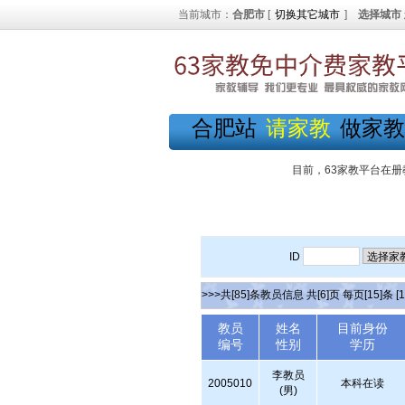
当前城市：
合肥市
[
切换其它城市
]
选择城市
合肥站
请家教
做家教
目前，63家教平台在册
ID
>>>共[85]条教员信息 共[6]页 每页[15]条
[1
教员
姓名
目前身份
编号
性别
学历
李教员
2005010
本科在读
(男)