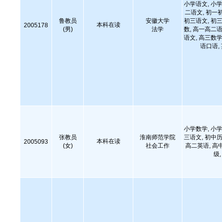
小学语文, 小学
二语文, 初一
鲁教员
安徽大学
初三语文, 初三
本科在读
2005178
(男)
法学
数, 高一高二语
语文, 高三数学
语口语,
小学数学, 小学
张教员
淮南师范学院
三语文, 初中历
本科在读
2005093
(女)
社会工作
高二英语, 高
级