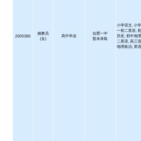
小学语文, 小学
一初二英语, 初
姚教员
合肥一中
高中毕业
历史, 初中地理
2005380
(女)
暂未录取
二英语, 高三语
地理政治, 英语