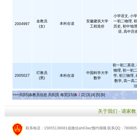
小学语文, 小学
金教员
安徽建筑大学
一初二物理, 初
本科在读
2004997
(女)
工程造价
历史, 初中地理
语, 高中历
初一初二英语,
物理, 初一初二
叮教员
中国科学大学
2005027
本科在读
学, 初三物理,
(男)
数学
数学, 高一高
治
>>>共[85]条教员信息 共[6]页 每页[15]条
1
[2]
[3]
[4]
[5]
[6]
关于我们
-
请家教
联系电话：15655136681或微信ah63wz预约我哦 联系QQ：780805