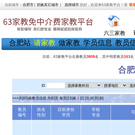
当前城市：
合肥市
[
切换其它城市
]
选择城市
您好，欢迎来63家教平台！请
登
六三家教
合肥站
请家教
做家教
学员信息
教员
目前，63家教平台在册教员
3809
名，其中明星教员
163
名
合肥
ID
>>>共[85]条教员信息 共[6]页 每页[15]条
1
[2]
[3]
[4]
[5]
[6]
教员
姓名
目前身份
学校
编号
性别
学历
专业