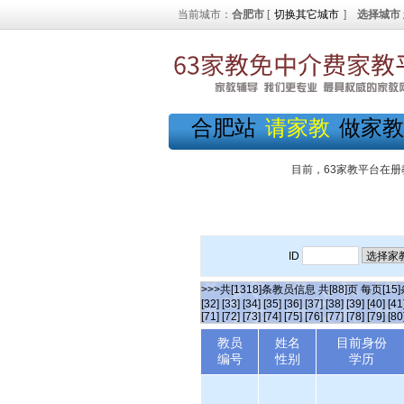
当前城市：
合肥市
[
切换其它城市
]
选择城市
合肥站
请家教
做家教
目前，63家教平台在册
ID
>>>共[1318]条教员信息 共[88]页 每页[15
[32]
[33]
[34]
[35]
[36]
[37]
[38]
[39]
[40]
[41
[71]
[72]
[73]
[74]
[75]
[76]
[77]
[78]
[79]
[80
教员
姓名
目前身份
编号
性别
学历