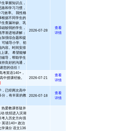
学生掌握知识点，
思路和学习习惯，
习效率。 我性格
够根据不同学生的
学生查漏补缺、巩
基础较弱的学生，
查看
2026-07-28
循序渐进地讲解；
详情
会加强综合题和提
 可辅导小学、初
础内容。时间安排
上课。 希望能够
的辅导，帮助学生
保持良好的沟通，
谢您的信任！
考英语140+，
查看
高中授课经验。
2026-07-21
详情
]
学，已经两次高中
查看
多分，有丰富的教
2026-07-18
详情
，热爱教课答疑并
动 统招进入滨湖
班考入历史方向强
 英语140+ 政治
学满分 语文136