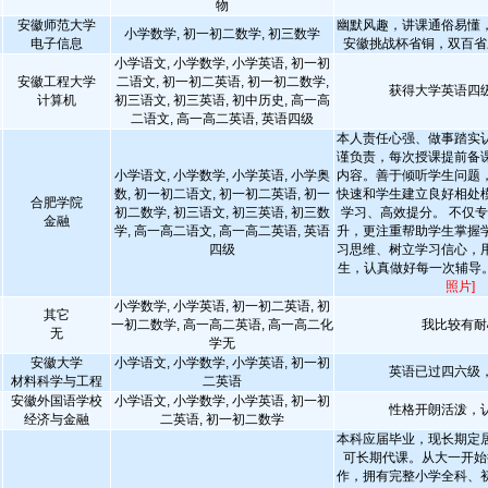
物
安徽师范大学
幽默风趣，讲课通俗易懂
小学数学, 初一初二数学, 初三数学
电子信息
安徽挑战杯省铜，双百省
小学语文, 小学数学, 小学英语, 初一初
安徽工程大学
二语文, 初一初二英语, 初一初二数学,
获得大学英语四
计算机
初三语文, 初三英语, 初中历史, 高一高
二语文, 高一高二英语, 英语四级
本人责任心强、做事踏实
谨负责，每次授课提前备
小学语文, 小学数学, 小学英语, 小学奥
内容。善于倾听学生问题
数, 初一初二语文, 初一初二英语, 初一
快速和学生建立良好相处
合肥学院
初二数学, 初三语文, 初三英语, 初三数
学习、高效提分。 不仅
金融
学, 高一高二语文, 高一高二英语, 英语
升，更注重帮助学生掌握
四级
习思维、树立学习信心，
生，认真做好每一次辅导
照片]
小学数学, 小学英语, 初一初二英语, 初
其它
一初二数学, 高一高二英语, 高一高二化
我比较有耐
无
学无
安徽大学
小学语文, 小学数学, 小学英语, 初一初
英语已过四六级
材料科学与工程
二英语
安徽外国语学校
小学语文, 小学数学, 小学英语, 初一初
性格开朗活泼，
经济与金融
二英语, 初一初二数学
本科应届毕业，现长期定
可长期代课。从大一开始
作，拥有完整小学全科、