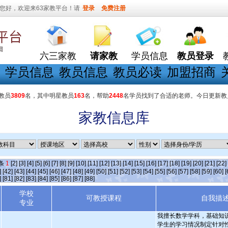
您好，欢迎来63家教平台！请
登录
免费注册
六三家教
请家教
学员信息
教员登录
学员信息
教员信息
教员必读
加盟招商
教员
3809
名，其中明星教员
163
名，帮助
2448
名学员找到了合适的老师。今日更新教
家教信息库
]条
1
[2]
[3]
[4]
[5]
[6]
[7]
[8]
[9]
[10]
[11]
[12]
[13]
[14]
[15]
[16]
[17]
[18]
[19]
[20]
[21]
[22]
]
[42]
[43]
[44]
[45]
[46]
[47]
[48]
[49]
[50]
[51]
[52]
[53]
[54]
[55]
[56]
[57]
[58]
[59]
[60]
[
]
[81]
[82]
[83]
[84]
[85]
[86]
[87]
[88]
学校
可教授课程
自我描
专业
我擅长数学学科，基础知
学生的学习情况制定针对