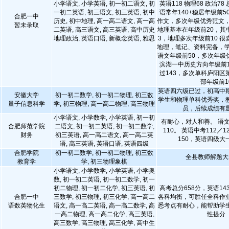
小学语文, 小学英语, 初一初二语文, 初
英语118 物理68 政治78 
一初二英语, 初三语文, 初三英语, 初中
语常年140+稳居年级前
合肥一中
历史, 初中地理, 高一高二语文, 高一高
作文，多次年级优秀范文，
暂未录取
二英语, 高三语文, 高三英语, 高中历史
地理基本在年级前20，其
地理政治, 英语口语, 新概念英语, 雅思
3，地理多次年级前10 
地理，笔记、资料完备，学
语文年级前50，多次年级优
滨湖一中历史方向年级前1
过143，多次单科庐阳区
部年级前1
英语四六级已过，初高中
安徽大学
初一初二数学, 初一初二物理, 初三数
学生和物理单科优秀奖，
量子信息科学
学, 初三物理, 高一高二物理, 高三物理
员，后续成绩有
小学语文, 小学数学, 小学英语, 初一初
有耐心，对人和善。 语文
合肥师范学院
二语文, 初一初二英语, 初一初二数学,
110。 英语中考112／1
财务
初三英语, 高一高二语文, 高一高二英
150，英语四级大一
语, 高三英语, 英语口语, 英语四级
合肥学院
初一初二数学, 初一初二物理, 初三数
全县教师解题大
教育学
学, 初三物理象棋
小学语文, 小学数学, 小学英语, 小学奥
数, 初一初二英语, 初一初二数学, 初一
初二物理, 初一初二化学, 初三英语, 初
高考总分658分，英语143
合肥一中
三数学, 初三物理, 初三化学, 高一高二
各科均衡，可胜任全科作
语数英物化生
语文, 高一高二英语, 高一高二数学, 高
悉考点有耐心，能帮助学
一高二物理, 高一高二化学, 高三英语,
性提分
高三数学, 高三物理, 高三化学, 高中生