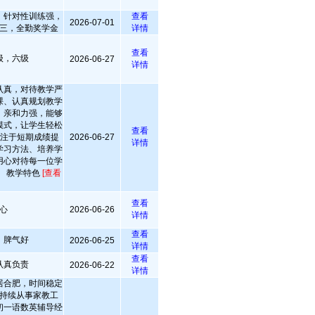
，针对性训练强，
查看
2026-07-01
三，全勤奖学金
详情
查看
级，六级
2026-06-27
详情
认真，对待教学严
课、认真规划教学
，亲和力强，能够
模式，让学生轻松
查看
专注于短期成绩提
2026-06-27
详情
学习方法、培养学
用心对待每一位学
。 教学特色
[查看
查看
心
2026-06-26
详情
查看
，脾气好
2026-06-25
详情
查看
认真负责
2026-06-22
详情
居合肥，时间稳定
持续从事家教工
初一语数英辅导经