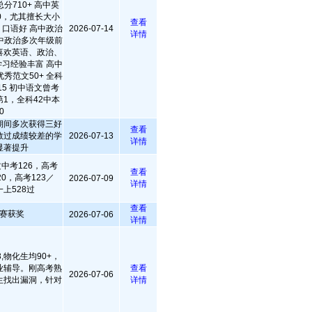
总分710+ 高中英
50，尤其擅长大小
查看
口语好 高中政治
2026-07-14
详情
中政治多次年级前
很喜欢英语、政治、
习经验丰富 高中
秀范文50+ 全科
5 初中语文曾考
第1，全科42中本
0
期间多次获得三好
查看
教过成绩较差的学
2026-07-13
详情
显著提升
中考126，高考
查看
20，高考123／
2026-07-09
详情
上528过
查看
赛获奖
2026-07-06
详情
,物化生均90+，
业辅导。刚高考熟
查看
2026-07-06
生找出漏洞，针对
详情