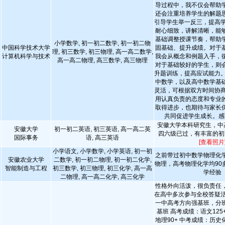
导过程中，我不仅会帮助
还会注重培养学生的解题
引导学生举一反三，提高学
耐心细致，讲解清晰，能
基础调整授课节奏，帮助
小学数学, 初一初二数学, 初一初二物
中国科学技术大学
固基础、提升成绩。对于
理, 初三数学, 初三物理, 高一高二数学,
计算机科学与技术
我会从概念和例题入手，
高一高二物理, 高三数学, 高三物理
对于基础较好的学生，则
升题训练，提高应试能力。
中数学，以及高中数学基
灵活，可根据双方时间协商
用认真负责的态度和专业
取得进步，也期待与家长
共同促进学生成长。感
安徽大学本科研究生，中高
安徽大学
初一初二英语, 初三英语, 高一高二英
四六级已过，有丰富的初
国际事务
语, 高三英语
[查看照片
小学语文, 小学数学, 小学英语, 初一初
之前带过初中数学物理化
安徽农业大学
二数学, 初一初二物理, 初一初二化学,
物理，高考物理化学均90
智能制造与工程
初三数学, 初三物理, 初三化学, 高一高
学经验
二物理, 高一高二化学, 高三化学
性格外向活泼，很负责任
在高中多次参与全校答疑活
一中高考方向强基班，分
基班 高考成绩：语文125+
地理90+ 中考成绩：历史化