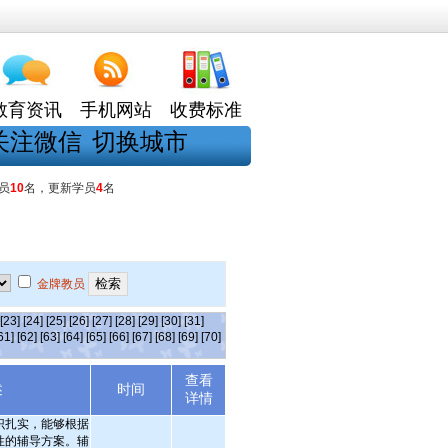
教育资讯
手机网站
收费标准
关注微信
切换城市
员
10
名，更新学员
4
名
金牌教员
[23]
[24]
[25]
[26]
[27]
[28]
[29]
[30]
[31]
61]
[62]
[63]
[64]
[65]
[66]
[67]
[68]
[69]
[70]
查看
述
时间
详情
识扎实，能够根据
性的辅导方案。辅