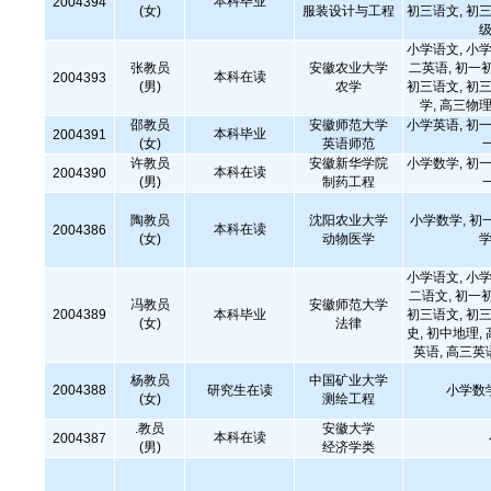
本科毕业
2004394
(女)
服装设计与工程
初三语文, 初三
级
小学语文, 小学
张教员
安徽农业大学
二英语, 初一
本科在读
2004393
(男)
农学
初三语文, 初三
学, 高三物理
邵教员
安徽师范大学
小学英语, 初一
本科毕业
2004391
(女)
英语师范
许教员
安徽新华学院
小学数学, 初一
本科在读
2004390
(男)
制药工程
陶教员
沈阳农业大学
小学数学, 初
本科在读
2004386
(女)
动物医学
学
小学语文, 小学
二语文, 初一
冯教员
安徽师范大学
2004389
本科毕业
初三语文, 初三
(女)
法律
史, 初中地理,
英语, 高三英
杨教员
中国矿业大学
2004388
研究生在读
小学数
(女)
测绘工程
.教员
安徽大学
本科在读
2004387
(男)
经济学类