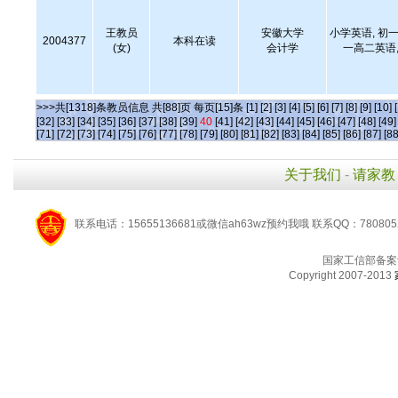
王教员
安徽大学
小学英语, 初一
2004377
本科在读
(女)
会计学
一高二英语,
>>>共[1318]条教员信息 共[88]页 每页[15]条
[1]
[2]
[3]
[4]
[5]
[6]
[7]
[8]
[9]
[10]
[32]
[33]
[34]
[35]
[36]
[37]
[38]
[39]
40
[41]
[42]
[43]
[44]
[45]
[46]
[47]
[48]
[49]
[71]
[72]
[73]
[74]
[75]
[76]
[77]
[78]
[79]
[80]
[81]
[82]
[83]
[84]
[85]
[86]
[87]
[88
关于我们
-
请家教
联系电话：15655136681或微信ah63wz预约我哦 联系QQ：780805
国家工信部备案
Copyright 2007-2013