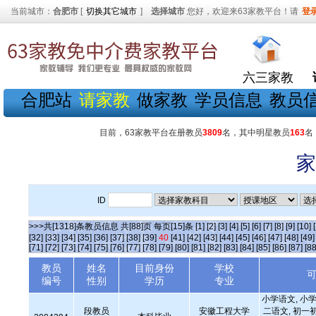
当前城市：
合肥市
[
切换其它城市
]
选择城市
您好，欢迎来63家教平台！请
登
六三家教
合肥站
请家教
做家教
学员信息
教员
目前，63家教平台在册教员
3809
名，其中明星教员
163
名
家
ID
>>>共[1318]条教员信息 共[88]页 每页[15]条
[1]
[2]
[3]
[4]
[5]
[6]
[7]
[8]
[9]
[10]
[32]
[33]
[34]
[35]
[36]
[37]
[38]
[39]
40
[41]
[42]
[43]
[44]
[45]
[46]
[47]
[48]
[49]
[71]
[72]
[73]
[74]
[75]
[76]
[77]
[78]
[79]
[80]
[81]
[82]
[83]
[84]
[85]
[86]
[87]
[88
教员
姓名
目前身份
学校
编号
性别
学历
专业
小学语文, 小学
段教员
安徽工程大学
二语文, 初一