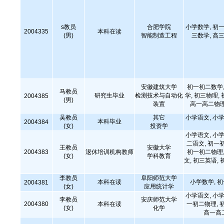
s教员
合肥学院
小学数学, 初一
2004335
本科在读
(男)
智能制造工程
三数学, 高三
安徽建筑大学
初一初二数学,
马教员
研究生毕业
检测技术与自动化
学, 初三物理,
2004385
(男)
装置
高一高二物理
吴教员
其它
小学语文, 小学
本科毕业
2004384
(女)
投资学
小学语文, 小学
二语文, 初一
王教员
安徽大学
2004383
退休培训机构教师
初一初二物理,
(女)
学科教育
文, 初三英语, 
李教员
阜阳师范大学
本科在读
小学数学, 
2004381
(女)
应用统计学
小学语文, 小学
李教员
安庆师范大学
2004380
本科在读
一初二物理, 
(女)
化学
高一高