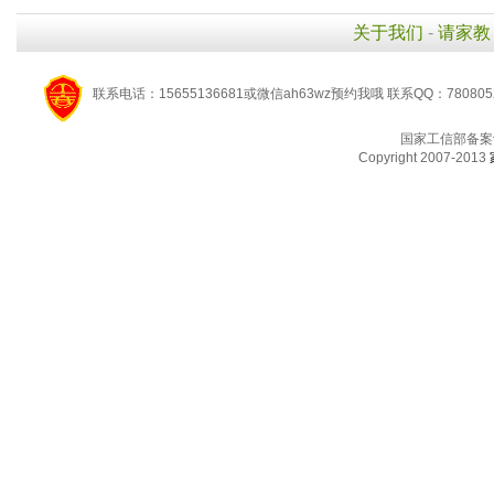
关于我们
-
请家教
联系电话：15655136681或微信ah63wz预约我哦 联系QQ：780805
国家工信部备案
Copyright 2007-2013