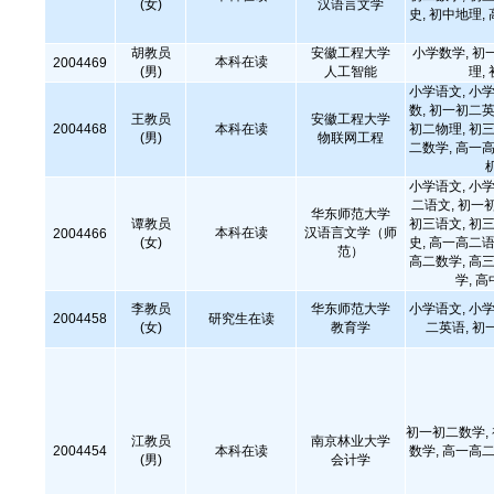
(女)
汉语言文学
史, 初中地理,
胡教员
安徽工程大学
小学数学, 初
本科在读
2004469
(男)
人工智能
理,
小学语文, 小学
数, 初一初二英
王教员
安徽工程大学
2004468
本科在读
初二物理, 初三
(男)
物联网工程
二数学, 高一高
小学语文, 小学
二语文, 初一
华东师范大学
谭教员
初三语文, 初三
本科在读
汉语言文学（师
2004466
(女)
史, 高一高二语
范）
高二数学, 高三
学, 
李教员
华东师范大学
小学语文, 小学
2004458
研究生在读
(女)
教育学
二英语, 初
初一初二数学,
江教员
南京林业大学
2004454
本科在读
数学, 高一高二
(男)
会计学