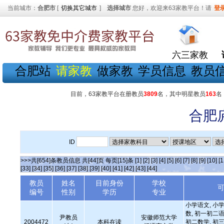
当前城市：
合肥市
[
切换其它城市
]
选择城市
您好，欢迎来63家教平台！请
登
六三家教
合肥站
请家教
做家教
学员信息
教员
目前，63家教平台在册教员
3809
名，其中明星教员
163
名
合肥
ID
>>>共[654]条教员信息 共[44]页 每页[15]条
[1]
[2]
[3]
[4]
[5]
[6]
[7]
[8]
[9]
[10]
[1
[33]
[34]
[35]
[36]
[37]
[38]
[39]
[40]
[41]
[42]
[43]
[44]
教员
姓名
目前身份
学校
编号
性别
学历
专业
小学语文, 小学
数, 初一初二语
尹教员
安徽师范大学
2004472
本科在读
初二数学, 初三