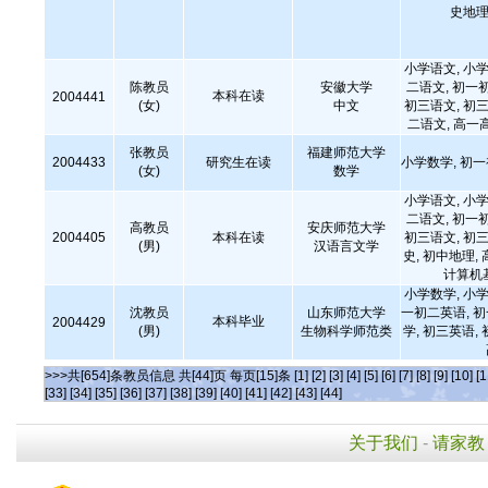
史地理
小学语文, 小学
陈教员
安徽大学
二语文, 初一
本科在读
2004441
(女)
中文
初三语文, 初三
二语文, 高一
张教员
福建师范大学
2004433
研究生在读
小学数学, 初
(女)
数学
小学语文, 小学
二语文, 初一
高教员
安庆师范大学
2004405
本科在读
初三语文, 初三
(男)
汉语言文学
史, 初中地理,
计算机
小学数学, 小学
沈教员
山东师范大学
一初二英语, 
本科毕业
2004429
(男)
生物科学师范类
学, 初三英语,
>>>共[654]条教员信息 共[44]页 每页[15]条
[1]
[2]
[3]
[4]
[5]
[6]
[7]
[8]
[9]
[10]
[1
[33]
[34]
[35]
[36]
[37]
[38]
[39]
[40]
[41]
[42]
[43]
[44]
关于我们
-
请家教