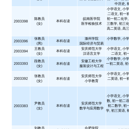
中历史, 
小学语文, 小学
二语文, 初一
陈教员
皖南医学院
初一初二化学, 
本科在读
2003398
(女)
医学检验技术
三数学, 初三化
高二英语, 高三
张教员
滁州学院
小学数学, 小学
本科在读
2003396
(男)
国际经济与贸易
王教员
安庆师范大学
小学语文, 小学
本科在读
2003394
(女)
汉语言文学
二语文, 初
小学数学, 小学
段教员
安徽工程大学
2003393
本科在读
一初二英语, 
(女)
服装设计与工程
小学语文, 小学
张教员
安庆师范大学
2003392
本科在读
二英语, 初一
(女)
小学教育
小学语文, 小学
数, 初一初二语
尹教员
安庆师范大学
本科在读
初二数学, 初
2003383
(女)
数学与应用数学
学, 初三英语, 
刘教员
合肥学院