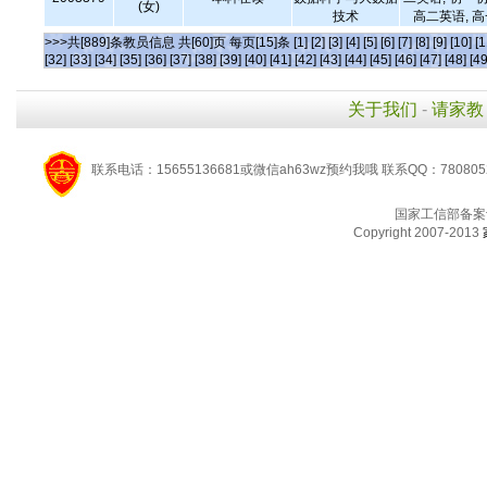
(女)
技术
高二英语, 
>>>共[889]条教员信息 共[60]页 每页[15]条
[1]
[2]
[3]
[4]
[5]
[6]
[7]
[8]
[9]
[10]
[1
[32]
[33]
[34]
[35]
[36]
[37]
[38]
[39]
[40]
[41]
[42]
[43]
[44]
[45]
[46]
[47]
[48]
[49
关于我们
-
请家教
联系电话：15655136681或微信ah63wz预约我哦 联系QQ：780805
国家工信部备案
Copyright 2007-2013