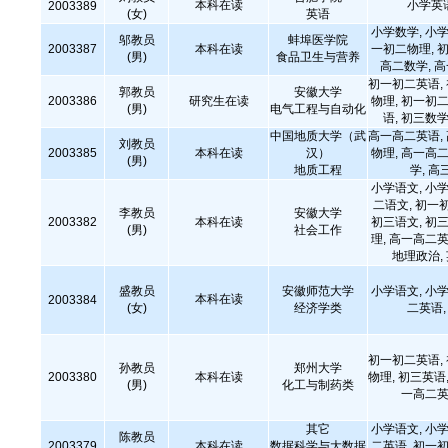
本科在读
小学英
2003389
(女)
英语
小学数学, 小学
邬教员
蚌埠医学院
2003387
本科在读
一初二物理, 初
(男)
食品卫生与营养
高二数学, 
初一初二英语,
郭教员
安徽大学
2003386
研究生在读
物理, 初一初二
(男)
电气工程与自动化
语, 初三数学
中国地质大学（武
高一高二英语,
刘教员
2003385
本科在读
汉）
物理, 高一高二
(男)
地质工程
学, 高
小学语文, 小学
二语文, 初一
李教员
安徽大学
2003382
本科在读
初三语文, 初三
(男)
社会工作
理, 高一高二英
地理政治,
盛教员
安徽师范大学
小学语文, 小学
本科在读
2003384
(女)
经济学类
二英语
初一初二英语,
孙教员
郑州大学
2003380
本科在读
物理, 初三英语,
(男)
化工与制药类
一高二英
其它
小学语文, 小学
陈教员
2003379
本科在读
数据科学与大数据
二英语, 初一初