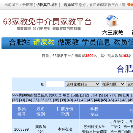
当前城市：
合肥市
[
切换其它城市
]
选择城市
您好，欢迎来63家教平台！请
登
六三家教
合肥站
请家教
做家教
学员信息
教员
目前，63家教平台在册教员
3809
名，其中明星教员
163
名
合肥
ID
>>>共[889]条教员信息 共[60]页 每页[15]条
[1]
[2]
[3]
[4]
[5]
[6]
[7]
[8]
[9]
[10]
[1
[32]
[33]
[34]
[35]
[36]
[37]
[38]
[39]
[40]
[41]
[42]
[43]
[44]
[45]
[46]
[47]
[48]
[49
教员
姓名
目前身份
学校
编号
性别
学历
专业
小学语文, 小学
龚教员
苏州科技大学
二语文, 初一
本科在读
2003399
(女)
劳动与社会保障
初一初二物理, 