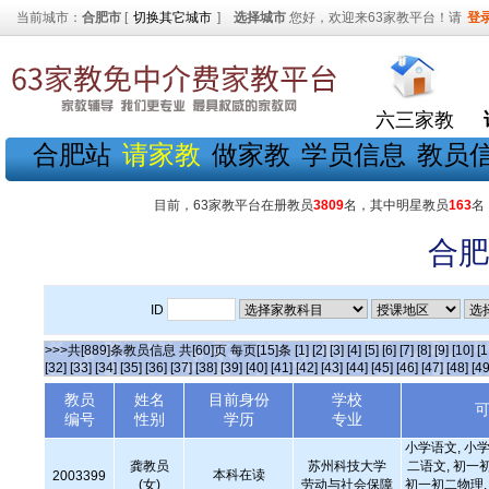
当前城市：
合肥市
[
切换其它城市
]
选择城市
您好，欢迎来63家教平台！请
登
六三家教
合肥站
请家教
做家教
学员信息
教员
目前，63家教平台在册教员
3809
名，其中明星教员
163
名
合肥
ID
>>>共[889]条教员信息 共[60]页 每页[15]条
[1]
[2]
[3]
[4]
[5]
[6]
[7]
[8]
[9]
[10]
[1
[32]
[33]
[34]
[35]
[36]
[37]
[38]
[39]
[40]
[41]
[42]
[43]
[44]
[45]
[46]
[47]
[48]
[49
教员
姓名
目前身份
学校
编号
性别
学历
专业
小学语文, 小学
龚教员
苏州科技大学
二语文, 初一
本科在读
2003399
(女)
劳动与社会保障
初一初二物理, 