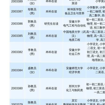
本科在读
小学英
2003389
(女)
英语
小学数学, 小学
邬教员
蚌埠医学院
2003387
本科在读
一初二物理, 初
(男)
食品卫生与营养
高二数学, 
初一初二英语,
郭教员
安徽大学
2003386
研究生在读
物理, 初一初二
(男)
电气工程与自动化
语, 初三数学
中国地质大学（武
高一高二英语,
刘教员
2003385
本科在读
汉）
物理, 高一高二
(男)
地质工程
学, 高
小学语文, 小学
二语文, 初一
李教员
安徽大学
2003382
本科在读
初三语文, 初三
(男)
社会工作
理, 高一高二英
地理政治,
盛教员
安徽师范大学
小学语文, 小学
本科在读
2003384
(女)
经济学类
二英语
初一初二英语,
孙教员
郑州大学
2003380
本科在读
物理, 初三英语,
(男)
化工与制药类
一高二英
其它
小学语文, 小学
陈教员
2003379
本科在读
数据科学与大数据
二英语, 初一初