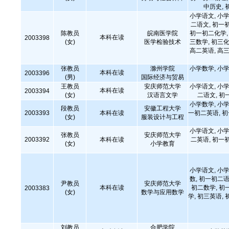
中历史, 
小学语文, 小学
二语文, 初一
陈教员
皖南医学院
初一初二化学, 
本科在读
2003398
(女)
医学检验技术
三数学, 初三化
高二英语, 高三
张教员
滁州学院
小学数学, 小学
本科在读
2003396
(男)
国际经济与贸易
王教员
安庆师范大学
小学语文, 小学
本科在读
2003394
(女)
汉语言文学
二语文, 初
小学数学, 小学
段教员
安徽工程大学
2003393
本科在读
一初二英语, 
(女)
服装设计与工程
小学语文, 小学
张教员
安庆师范大学
2003392
本科在读
二英语, 初一
(女)
小学教育
小学语文, 小学
数, 初一初二语
尹教员
安庆师范大学
本科在读
初二数学, 初
2003383
(女)
数学与应用数学
学, 初三英语, 
刘教员
合肥学院