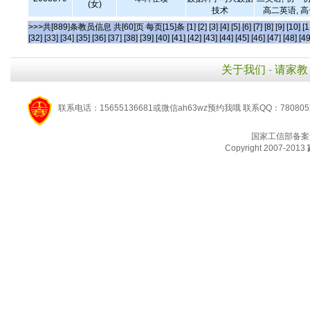
(女)
技术
高二英语, 
>>>共[889]条教员信息 共[60]页 每页[15]条
[1]
[2]
[3]
[4]
[5]
[6]
[7]
[8]
[9]
[10]
[1
[32]
[33]
[34]
[35]
[36]
[37]
[38]
[39]
[40]
[41]
[42]
[43]
[44]
[45]
[46]
[47]
[48]
[49
关于我们
-
请家教
联系电话：15655136681或微信ah63wz预约我哦 联系QQ：780805
国家工信部备案
Copyright 2007-2013