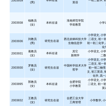
本科在读
一初二数学, 
2003939
(男)
英语
钱教员
淮南师范学院
2003938
本科在读
小学
(女)
学前教育
小学语文, 小学
刘教员
西北农林科技大学
二语文, 初一
研究生在读
2003936
(男)
生物信息学
初一初二化学,
化
葛教员
其它
小学语文, 小学
本科在读
2003931
(女)
新闻学
二数
小学语文, 小学
二语文, 初一
罗教员
中国科学技术大学
2003930
研究生在读
初一初二物理,
(女)
哲学
文, 初三英语, 
化学, 高
小学语文, 小学
郭教员
合肥学院
2003895
本科在读
二语文, 初一初
(女)
小学教育
英
王教员
合肥工业大学
2003832
研究生在读
小学数学, 
(女)
工商管理