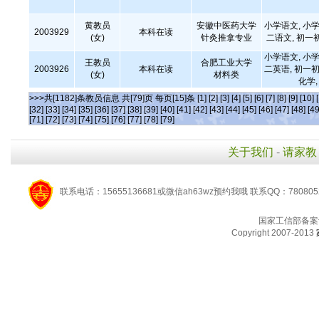
黄教员
安徽中医药大学
小学语文, 小学
2003929
本科在读
(女)
针灸推拿专业
二语文, 初一
小学语文, 小学
王教员
合肥工业大学
2003926
本科在读
二英语, 初一初
(女)
材料类
化学
>>>共[1182]条教员信息 共[79]页 每页[15]条
[1]
[2]
[3]
[4]
[5]
[6]
[7]
[8]
[9]
[10]
[32]
[33]
[34]
[35]
[36]
[37]
[38]
[39]
[40]
[41]
[42]
[43]
[44]
[45]
[46]
[47]
[48]
[49
[71]
[72]
[73]
[74]
[75]
[76]
[77]
[78]
[79]
关于我们
-
请家教
联系电话：15655136681或微信ah63wz预约我哦 联系QQ：780805
国家工信部备案
Copyright 2007-2013