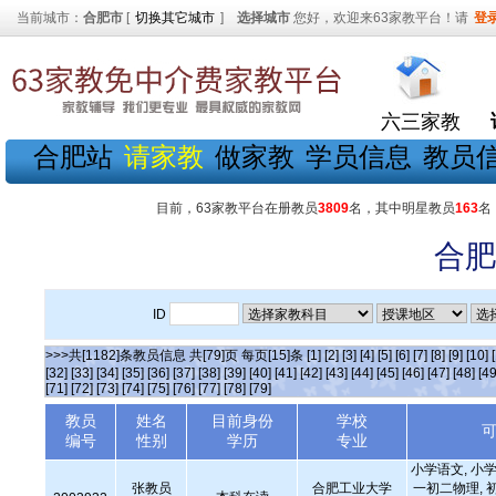
当前城市：
合肥市
[
切换其它城市
]
选择城市
您好，欢迎来63家教平台！请
登
六三家教
合肥站
请家教
做家教
学员信息
教员
目前，63家教平台在册教员
3809
名，其中明星教员
163
名
合肥
ID
>>>共[1182]条教员信息 共[79]页 每页[15]条
[1]
[2]
[3]
[4]
[5]
[6]
[7]
[8]
[9]
[10]
[32]
[33]
[34]
[35]
[36]
[37]
[38]
[39]
[40]
[41]
[42]
[43]
[44]
[45]
[46]
[47]
[48]
[49
[71]
[72]
[73]
[74]
[75]
[76]
[77]
[78]
[79]
教员
姓名
目前身份
学校
编号
性别
学历
专业
小学语文, 小学
张教员
合肥工业大学
一初二物理, 