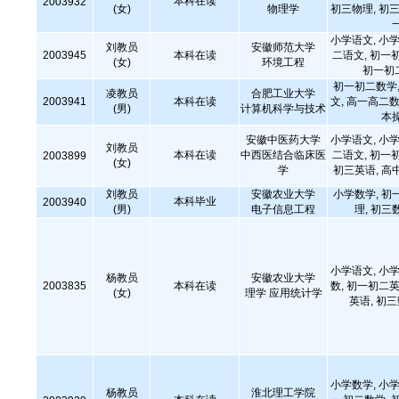
本科在读
2003932
(女)
物理学
初三物理, 初三
小学语文, 小学
刘教员
安徽师范大学
2003945
本科在读
二语文, 初一
(女)
环境工程
初一初
初一初二数学,
凌教员
合肥工业大学
2003941
本科在读
文, 高一高二数
(男)
计算机科学与技术
本
安徽中医药大学
小学语文, 小学
刘教员
本科在读
中西医结合临床医
二语文, 初一
2003899
(女)
学
初三英语, 高
刘教员
安徽农业大学
小学数学, 初
本科毕业
2003940
(男)
电子信息工程
理, 初三
小学语文, 小学
杨教员
安徽农业大学
2003835
本科在读
数, 初一初二英
(女)
理学 应用统计学
英语, 初
小学数学, 小学
杨教员
淮北理工学院