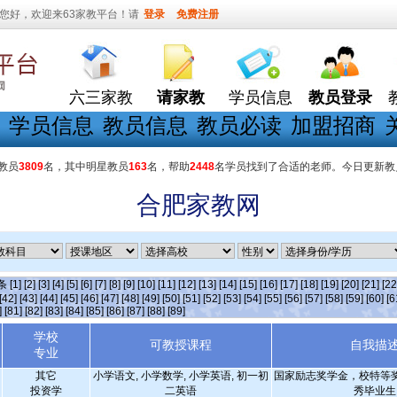
您好，欢迎来63家教平台！请
登录
免费注册
六三家教
请家教
学员信息
教员登录
学员信息
教员信息
教员必读
加盟招商
教员
3809
名，其中明星教员
163
名，帮助
2448
名学员找到了合适的老师。今日更新教
合肥家教网
]条
[1]
[2]
[3]
[4]
[5]
[6]
[7]
[8]
[9]
[10]
[11]
[12]
[13]
[14]
[15]
[16]
[17]
[18]
[19]
[20]
[21]
[22
[42]
[43]
[44]
[45]
[46]
[47]
[48]
[49]
[50]
[51]
[52]
[53]
[54]
[55]
[56]
[57]
[58]
[59]
[60]
[6
]
[81]
[82]
[83]
[84]
[85]
[86]
[87]
[88]
[89]
学校
可教授课程
自我描
专业
其它
小学语文, 小学数学, 小学英语, 初一初
国家励志奖学金，校特等
投资学
二英语
秀毕业生