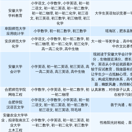
小学语文, 小学数学, 小学英语, 初一初
二语文, 初一初二英语, 初一初二数学,
安徽大学
师
初一初二物理, 初一初二化学, 初三语
大学生英语知识竞赛一
学科教育
文, 初三英语, 初三数学, 初三物理, 初三
化学
阜阳师范大学
小学数学, 初一初二数学, 初三数学
瑶海区，肥东县
应用统计学
小学语文, 小学数学, 初一初二数学, 初
安庆师范大学
大一校一等奖学金，高中
一初二物理, 初一初二化学, 初三化学,
化学
中作文比赛
高一高二化学, 高中生物
现就读于安徽大学会计学
分，生物接近满分。擅长
学。英语从小学起就跟着
安徽大学
小学英语, 初一初二英语, 初三英语, 高
较于应试教育，我做题有
会计学
一高二英语, 高三英语, 高中生物
让学生少一点抵触心理。
实，构成完整的体系，高
题，幽默风趣，热情耐
合肥师范学院
小学数学, 小学英语, 初一初二数学, 初
认真家教，对待孩子认真
网络工程
一初二物理
在校学习刻
小学语文, 小学数学, 小学英语, 初一初
合肥学院
二语文, 初一初二英语, 初一初二数学,
善于沟通，有
汉语言文学
初三语文, 初三英语, 羽毛球
安徽农业大学毕
业，拟录取南京工
小学数学, 小学英语, 初一初二英语, 初
性格阳光好相处，喜
业大学
一初二数学, 初一初二化学, 初三数学
土木工程