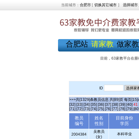
当前城市：
合肥市
[
切换其它城市
]
选择城市
合肥站
请家教
做家教
目前，63家教平台在册
ID
>>>共[1329]条教员信息 共[89]页 每页[15
[32]
[33]
[34]
[35]
[36]
[37]
[38]
[39]
[40]
41
[71]
[72]
[73]
[74]
[75]
[76]
[77]
[78]
[79]
[80
教员
姓名
目前身份
编号
性别
学历
吴教员
本科毕业
2004384
(女)