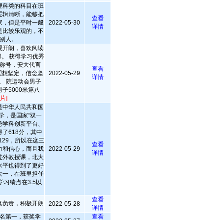
理科类的科目在班
逻辑清晰，能够把
查看
家，但是平时一般
2022-05-30
详情
是比较乐观的，不
别人。
观开朗，喜欢阅读
。 获得学习优秀
称号，安大代言
查看
 理想坚定，信念坚
2022-05-29
详情
。 院运动会男子
子5000米第八
片]
是中华人民共和国
学，是国家“双一
优势学科创新平台、
得了618分，其中
129，所以在这三
查看
力和信心，而且我
2022-05-29
详情
过外教授课，北大
水平也得到了更好
大一，在班里担任
习绩点在3.5以
查看
真负责，积极开朗
2022-05-28
详情
名第一，获奖学
查看