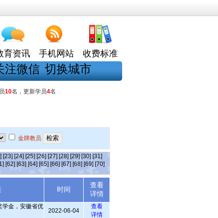
教育资讯
手机网站
收费标准
关注微信
切换城市
员
10
名，更新学员
4
名
金牌教员
]
[23]
[24]
[25]
[26]
[27]
[28]
[29]
[30]
[31]
1]
[62]
[63]
[64]
[65]
[66]
[67]
[68]
[69]
[70]
查看
述
时间
详情
奖学金，安徽省优
查看
2022-06-04
详情