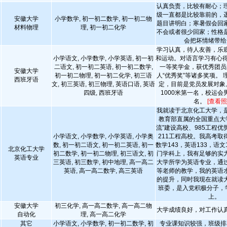
认真负责，比较有耐心；
级一直都是比较靠前的，
安徽大学
小学数学, 初一初二数学, 初一初二物
题目讲明白；寒暑假会回
材料物理
理, 初一初二化学
不会或者很少回家；性格
会把坏情绪带给
学习认真，待人友善，乐
小学语文, 小学数学, 小学英语, 初一初
和运动。对语言学习有心得
二语文, 初一初二英语, 初一初二数学,
一等奖学金，获优秀团员
安徽大学
初一初二物理, 初一初二化学, 初三语
人“优秀奖”等诸多奖项。
西班牙语
文, 初三英语, 初三物理, 英语口语, 英语
定，目前是党员发展对象
四级, 西班牙语
1000米第一名，校运会男
名。
[查看照
我就读于北京化工大学，
教育部直属的全国重点大
流”建设高校、985工程
小学语文, 小学数学, 小学英语, 小学奥
211工程高校。我高考取
数, 初一初二语文, 初一初二英语, 初一
数学143，英语133，语文
北京化工大学
初二数学, 初一初二物理, 初三语文, 初
门学科上，我有足够的实
英语专业
三英语, 初三数学, 初中地理, 高一高二
大学所学为英语专业，通
英语, 高一高二数学, 高三英语
等老师的教学，我的英语
的提升，同时我现在就读
班委，是入党积极分子，学
上。
安徽大学
初三化学, 高一高二数学, 高一高二物
大学成绩良好，对工作认
自动化
理, 高一高二化学
其它
小学语文, 小学数学, 初一初二数学, 初
专业课知识较强，班级排