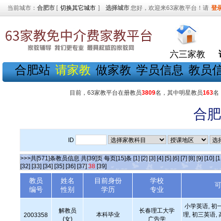
当前城市：
合肥市
[
切换其它城市
]
选择城市
您好，欢迎来63家教平台！请
登
六三家教
合肥站
请家教
做家教
学员信息
教员
目前，63家教平台在册教员
3809
名，其中明星教员
163
名
合肥
ID
>>>共[571]条教员信息 共[39]页 每页[15]条
[1]
[2]
[3]
[4]
[5]
[6]
[7]
[8]
[9]
[10]
[1
[32]
[33]
[34]
[35]
[36]
[37]
38
[39]
教员
姓名
目前身份
学校
编号
性别
学历
专业
小学英语, 初
解教员
长春理工大学
本科毕业
理, 初三英语,
2003358
(女)
广告学