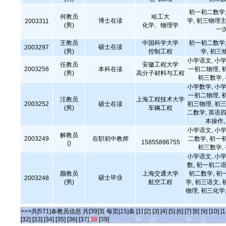
初一初二数学,
何教员
哈工大
博士在读
学, 初三物理
2003311
(男)
化学、物理学
一
王教员
中国科学大学
初一初二数学,
硕士在读
2003297
(男)
控制工程
学, 初三
小学语文, 小学
任教员
安徽工程大学
2003256
本科在读
一初二物理, 
(男)
高分子材料与工程
初三数学,
小学数学, 小学
一初二物理, 
汪教员
上海工程技术大学
2003252
硕士在读
初三物理, 初三
(男)
车辆工程
二数学, 英语四
本操作
小学语文, 小学
解教员
2003249
在职初中教师
二数学, 初一
15855896755
()
初三数学,
小学语文, 小学
数, 初一初二语
颜教员
上海交通大学
初二数学, 初
硕士毕业
2003248
(男)
航空工程
学, 初三语文, 
物理, 初三化学,
>>>共[571]条教员信息 共[39]页 每页[15]条
[1]
[2]
[3]
[4]
[5]
[6]
[7]
[8]
[9]
[10]
[1
[32]
[33]
[34]
[35]
[36]
[37]
38
[39]