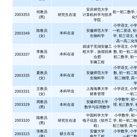
安庆师范大学
何教员
初一初二数学,
2003353
研究生在读
计算机科学与技术
(男)
化
学院
小学语文, 小学
陈教员
安徽师范大学
一初二英语, 
本科在读
2003349
(女)
生物科学
学, 初三语文,
高一高二化学
就读于芜湖安徽工
小学语文, 小学
李教员
程大学，放假回来
数, 初一初二语
本科在读
2003337
(男)
合肥
初二数学, 初一
车辆工程
小学语文, 小学
夏教员
安徽师范大学
数, 初一初二英
本科在读
2003335
(女)
生物科学
初二物理, 高
学
王教员
上海海事大学
小学语文, 小学
本科毕业
2003331
(女)
财务管理
一初二
小学数学, 初
周教员
安徽师范大学
2003329
本科在读
理, 初三数学,
(男)
数学与应用数学
高一
中国科学大学
小学数学, 初
陆教员
2003320
研究生在读
电子信息（软件工
学, 初一初二物
(男)
程）
初三物理, 高
张教员
安徽大学
小学数学, 小学
硕士在读
2003315
(男)
电气工程
一初二数