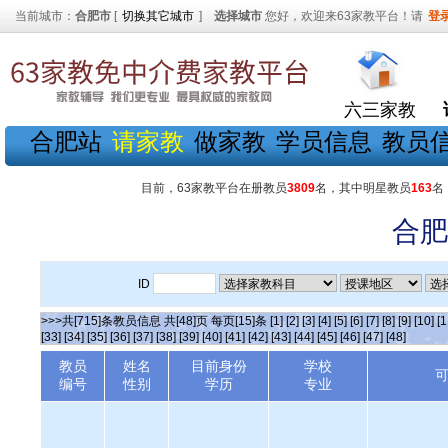
当前城市：
合肥市
[
切换其它城市
]
选择城市
您好，欢迎来63家教平台！请
登
六三家教
合肥站
请家教
做家教
学员信息
教员
目前，63家教平台在册教员
3809
名，其中明星教员
163
名
合肥
ID
>>>共[715]条教员信息 共[48]页 每页[15]条
[1]
[2]
[3]
[4]
[5]
[6]
[7]
[8]
[9]
[10]
[1
[33]
[34]
[35]
[36]
[37]
[38]
[39]
[40]
[41]
[42]
[43]
[44]
[45]
[46]
[47]
[48]
教员
姓名
目前身份
学校
编号
性别
学历
专业