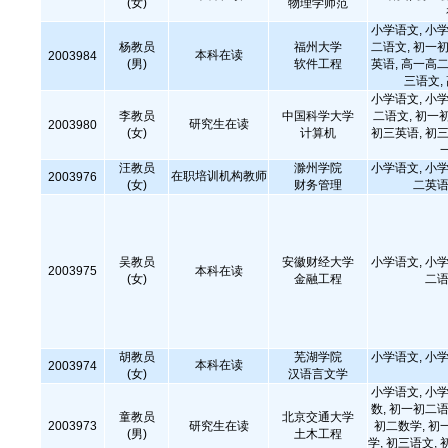
(女)
物理学师范
小学语文, 小学
杨教员
福州大学
二语文, 初一初
本科在读
2003984
(男)
软件工程
英语, 高一高二
三语文,
小学语文, 小学
李教员
中国科学大学
二语文, 初一
研究生在读
2003980
(女)
计算机
初三英语, 初三
汪教员
滁州学院
小学语文, 小学
在职培训机构教师
2003976
(女)
财务管理
二英语
吴教员
安徽财经大学
小学语文, 小学
2003975
本科在读
(女)
金融工程
二语
胡教员
芜湖学院
小学语文, 小学
本科在读
2003974
(女)
汉语言文学
小学语文, 小学
数, 初一初二语
童教员
北京交通大学
2003973
研究生在读
初二数学, 初
(男)
土木工程
学, 初三语文, 