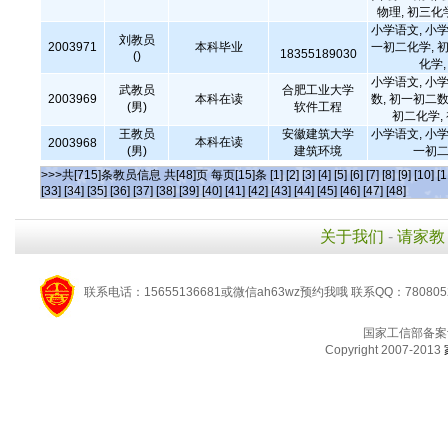
物理, 初三化
小学语文, 小学
刘教员
2003971
本科毕业
一初二化学, 初
18355189030
()
化学
小学语文, 小学
武教员
合肥工业大学
2003969
本科在读
数, 初一初二数
(男)
软件工程
初二化学,
王教员
安徽建筑大学
小学语文, 小学
本科在读
2003968
(男)
建筑环境
一初二
>>>共[715]条教员信息 共[48]页 每页[15]条
[1]
[2]
[3]
[4]
[5]
[6]
[7]
[8]
[9]
[10]
[1
[33]
[34]
[35]
[36]
[37]
[38]
[39]
[40]
[41]
[42]
[43]
[44]
[45]
[46]
[47]
[48]
关于我们
-
请家教
联系电话：15655136681或微信ah63wz预约我哦 联系QQ：780805
国家工信部备案
Copyright 2007-2013