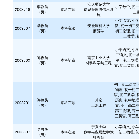
安庆师范大学
李教员
小学数学, 初一
2003710
本科在读
信息管理与信息系
(男)
三
统
小学语文, 小学
杨教员
安徽医科大学
数, 初一初二英
本科在读
2003707
(男)
麻醉学
初二物理, 初一
三数学, 
小学语文, 小学
二语文, 初一
邹教员
南京工业大学
本科毕业
初一初二物理,
2003703
(男)
材料科学与工程
文, 初三英语, 
初一初二语文,
物理, 初一初二
语, 初三数学, 
许教员
其它
历史, 初中地理
本科在读
2003701
(男)
土木工程
文, 高一高二英
高二物理, 高一
三英语, 高三数
宁夏大学
小学语文, 小学
李教员
2003697
本科在读
数学与应用数学教
一初二物理, 初
(男)
师教育