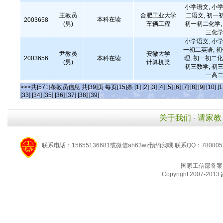
小学语文, 小学
王教员
合肥工业大学
二语文, 初一
本科在读
2003658
(男)
车辆工程
初一初二化学, 
三化学
小学语文, 小学
一初二英语, 
尹教员
安徽大学
2003656
本科在读
理, 初一初二化
(男)
计算机类
初三数学, 初三
一高二
>>>共[571]条教员信息 共[39]页 每页[15]条
[1]
[2]
[3]
[4]
[5]
[6]
[7]
[8]
[9]
[10]
[1
[33]
[34]
[35]
[36]
[37]
[38]
[39]
关于我们
-
请家教
联系电话：15655136681或微信ah63wz预约我哦 联系QQ：780805
国家工信部备案
Copyright 2007-2013