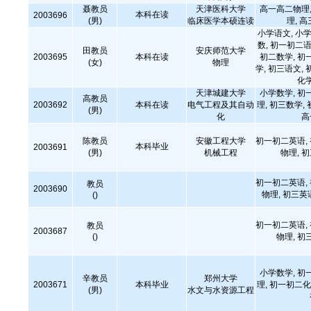
聂教员
天津医科大学
高一高二物理,
本科在读
2003696
(男)
临床医学本硕连读
理, 
小学语文, 小学
数, 初一初二语
田教员
安庆师范大学
2003695
本科在读
初二数学, 初
(女)
物理
学, 初三语文, 
化学
天津城建大学
小学数学, 初
高教员
2003692
本科在读
电气工程及其自动
理, 初三数学,
(男)
化
高
陈教员
安徽工程大学
初一初二英语,
本科毕业
2003691
(男)
机械工程
物理, 
初一初二英语,
教员
2003690
物理, 初三英
()
初一初二英语,
教员
2003687
()
物理, 初
小学数学, 初
辛教员
郑州大学
2003671
本科毕业
理, 初一初二化
(男)
水文与水资源工程