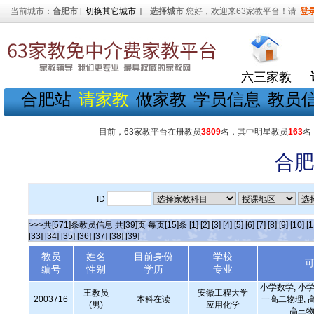
当前城市：
合肥市
[
切换其它城市
]
选择城市
您好，欢迎来63家教平台！请
登
六三家教
合肥站
请家教
做家教
学员信息
教员
目前，63家教平台在册教员
3809
名，其中明星教员
163
名
合肥
ID
>>>共[571]条教员信息 共[39]页 每页[15]条
[1]
[2]
[3]
[4]
[5]
[6]
[7]
[8]
[9]
[10]
[1
[33]
[34]
[35]
[36]
[37]
[38]
[39]
教员
姓名
目前身份
学校
编号
性别
学历
专业
小学数学, 小学
王教员
安徽工程大学
2003716
本科在读
一高二物理, 
(男)
应用化学
高三物