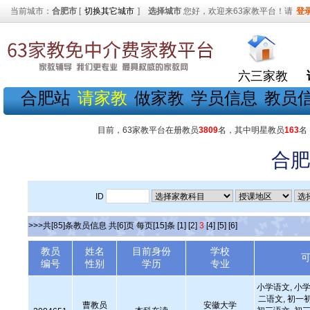
当前城市：
合肥市
[
切换其它城市
]
选择城市
您好，欢迎来63家教平台！请
登
六三家教
合肥站
请家教
做家教
学员信息
教员
目前，63家教平台在册教员
3809
名，其中明星教员
163
名
合肥
ID
>>>共[85]条教员信息 共[6]页 每页[15]条
[1]
[2]
3
[4]
[5]
[6]
教员
姓名
目前身份
学校
编号
性别
学历
专业
小学语文, 小学
二语文, 初一
曹教员
安徽大学