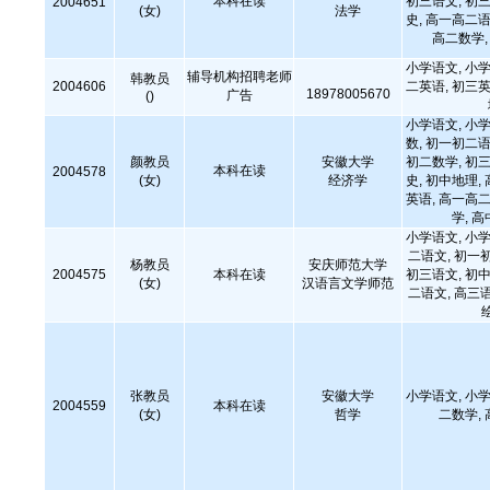
本科在读
初三语文, 初三
2004651
(女)
法学
史, 高一高二语
高二数学
小学语文, 小学
辅导机构招聘老师
韩教员
2004606
二英语, 初三英
18978005670
广告
()
小学语文, 小学
数, 初一初二语
颜教员
安徽大学
初二数学, 初三
本科在读
2004578
(女)
经济学
史, 初中地理,
英语, 高一高二
学, 
小学语文, 小学
二语文, 初一
杨教员
安庆师范大学
2004575
本科在读
初三语文, 初中
(女)
汉语言文学师范
二语文, 高三
张教员
安徽大学
小学语文, 小学
2004559
本科在读
(女)
哲学
二数学,