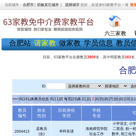
当前城市：
合肥市
[
切换其它城市
]
选择城市
您好，欢迎来63家教平台！请
登
六三家教
合肥站
请家教
做家教
学员信息
教员
目前，63家教平台在册教员
3809
名，其中明星教员
163
名
合肥
ID
>>>共[161]条教员信息 共[11]页 每页[15]条
[1]
[2]
3
[4]
[5]
[6]
[7]
[8]
[9]
[10]
[11
教员
姓名
目前身份
学校
编号
性别
学历
专业
小学语文, 小学
孟教员
淮南师范学院
二英语, 初一初
本科在读
2004413
(女)
社会工作
数学, 初三化学,