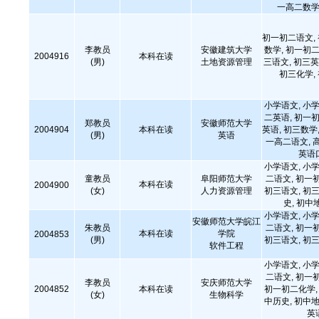
一高二数学
初一初二语文,
李教员
安徽建筑大学
数学, 初一初二
2004916
本科在读
(男)
土地资源管理
三语文, 初三英
初三化学,
小学语文, 小学
二英语, 初一初
郑教员
安徽师范大学
2004904
本科在读
英语, 初三数学,
(男)
英语
一高二语文, 
英语
小学语文, 小学
童教员
阜阳师范大学
二语文, 初一
本科在读
2004900
(女)
人力资源管理
初三语文, 初三
史, 初中
小学语文, 小学
安徽师范大学皖江
朱教员
二语文, 初一
本科在读
学院
2004853
(男)
初三语文, 初三
软件工程
小学语文, 小学
二语文, 初一
李教员
安庆师范大学
2004852
本科在读
初一初二化学, 
(女)
生物科学
中历史, 初中地
英