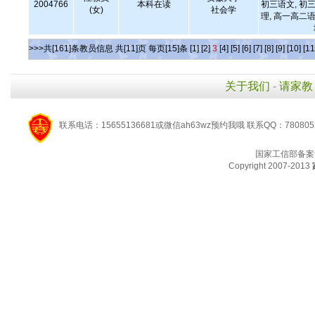
2004766
本科在读
初三语文, 初三
(女)
社会学
理, 高一高二语
>>>共[161]条教员信息 共[11]页 每页[15]条
[1]
[2]
3
[4]
[5]
[6]
[7]
[8]
[9]
[10]
[11
关于我们
-
请家教
联系电话：15655136681或微信ah63wz预约我哦 联系QQ：780805
国家工信部备案
Copyright 2007-2013