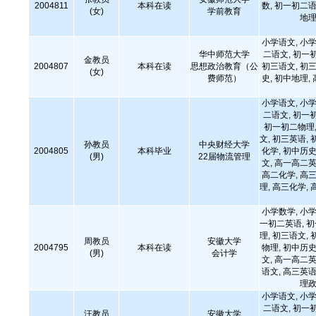
2004811
本科在读
数, 初一初二语
(女)
学前教育
地理
小学语文, 小学
华中师范大学
二语文, 初一
金教员
2004807
本科在读
思想政治教育（公
初三语文, 初三
(女)
费师范）
史, 初中地理,
小学语文, 小学
二语文, 初一
初一初二物理,
文, 初三英语, 
孙教员
中央财经大学
2004805
本科毕业
化学, 初中历史
(男)
22届物流管理
文, 高一高二英
高二化学, 高三
理, 高三化学, 
小学数学, 小学
一初二英语, 
理, 初三语文, 
周教员
安徽大学
2004795
本科在读
物理, 初中历史
(男)
会计学
文, 高一高二英
语文, 高三英语
理政
小学语文, 小学
二语文, 初一
汪教员
安徽大学