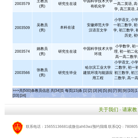
王教员
中国科学技术大学
2003579
研究生在读
一高二英语, 
(男)
有机化学
学, 高三英语,
小学语文, 小学
吴教员
安徽师范大学
一初二数学, 
本科在读
2003509
(男)
汉语言文学
学, 初三数学, 
历史, 
小学数学, 初
姚教员
中国科学技术大学
2003574
研究生在读
理, 初一初二化
(男)
环境
高一高二数学,
小学语文, 小学
哈尔滨工业大学
二数学, 初一
张教员
2003566
研究生毕业
建筑环境与能源应
初三数学, 初三
(男)
用工程
二数学, 高一高
>>>共[500]条教员信息 共[34]页 每页[15]条
[1]
[2]
[3]
[4]
[5]
[6]
[7]
[8]
[9]
[10]
[1
[33]
[34]
关于我们
-
请家教
联系电话：15655136681或微信ah63wz预约我哦 联系QQ：780805