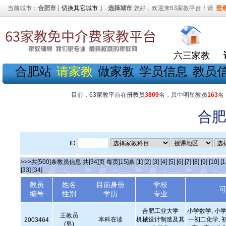
当前城市：
合肥市
[
切换其它城市
]
选择城市
您好，欢迎来63家教平台！请
登
六三家教
合肥站
请家教
做家教
学员信息
教员
目前，63家教平台在册教员
3809
名，其中明星教员
163
名
合肥
ID
>>>共[500]条教员信息 共[34]页 每页[15]条
[1]
[2]
[3]
[4]
[5]
[6]
[7]
[8]
[9]
[10]
[1
[33]
[34]
教员
姓名
目前身份
学校
编号
性别
学历
专业
合肥工业大学
小学数学, 小学
王教员
本科在读
机械设计制造及其
一初二化学, 
2003464
(男)