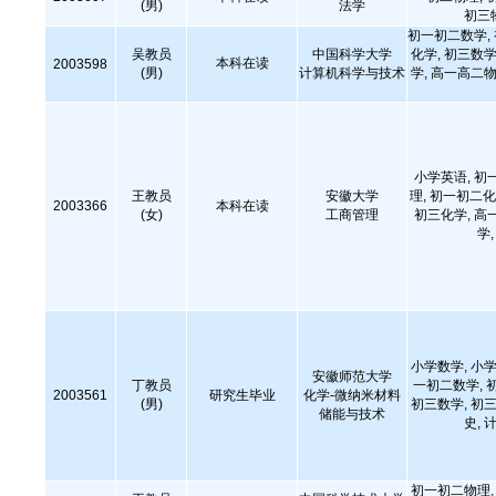
(男)
法学
初三
初一初二数学,
吴教员
中国科学大学
化学, 初三数学
本科在读
2003598
(男)
计算机科学与技术
学, 高一高二物
小学英语, 初
王教员
安徽大学
理, 初一初二化
2003366
本科在读
(女)
工商管理
初三化学, 高
学
小学数学, 小学
安徽师范大学
丁教员
一初二数学, 
2003561
研究生毕业
化学-微纳米材料
(男)
初三数学, 初三
储能与技术
史,
初一初二物理, 