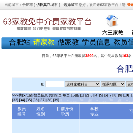
当前城市：
合肥市
[
切换其它城市
]
选择城市
您好，欢迎来63家教平台！请
登
六三家教
合肥站
请家教
做家教
学员信息
教员
目前，63家教平台在册教员
3809
名，其中明星教员
163
名
合肥
ID
>>>共[571]条教员信息 共[39]页 每页[15]条
[1]
[2]
[3]
[4]
[5]
[6]
[7]
[8]
[9]
[10]
[1
[33]
[34]
[35]
[36]
[37]
[38]
[39]
教员
姓名
目前身份
学校
编号
性别
学历
专业