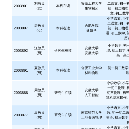
刘教员
安徽工程大学
二语文, 初一
本科在读
2003901
(女)
生物制药
初一初二物理,
文, 初三数学
小学语文, 小学
二语文, 初一
唐教员
合肥学院
2003897
本科在读
初一初二物理,
(女)
建筑学
语, 初三数学, 
历
小学数学, 初
汪教员
安徽大学
研究生在读
理, 初三数学,
2003892
(男)
安徽大学
高一高
夏教员
合肥工业大学
初一初二数学,
本科在读
2003891
(男)
材料物理
理
小学数学, 小学
一初二物理, 
周教员
安徽大学
2003888
研究生在读
初三物理, 初三
(男)
人工智能
算机基本操作,
小学语文, 小学
袁教员
南京师范大学
数, 初一初二语
研究生在读
2003877
(男)
土地资源管理
英语, 初三数学,
小学语文, 小学