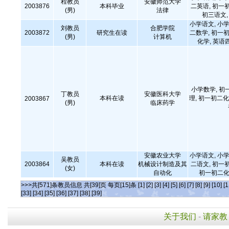
程教员
安徽师范大学
2003876
本科毕业
二英语, 初一
(男)
法律
初三语文
小学语文, 小学
刘教员
合肥学院
2003872
研究生在读
二数学, 初一初
(男)
计算机
化学, 英语
小学数学, 初
丁教员
安徽医科大学
本科在读
理, 初一初二化
2003867
(男)
临床药学
安徽农业大学
小学语文, 小学
吴教员
2003864
本科在读
机械设计制造及其
二语文, 初一
(女)
自动化
初一初二化
>>>共[571]条教员信息 共[39]页 每页[15]条
[1]
[2]
[3]
[4]
[5]
[6]
[7]
[8]
[9]
[10]
[1
[33]
[34]
[35]
[36]
[37]
[38]
[39]
关于我们
-
请家教