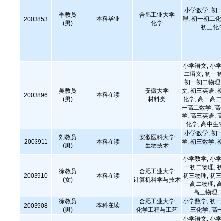
小学数学, 初
季教员
合肥工业大学
本科毕业
理, 初一初二化
2003853
(男)
化学
初三化
小学语文, 小学
二语文, 初一
初一初二物理,
吴教员
安徽大学
文, 初三英语, 
本科在读
2003896
(男)
材料类
化学, 高一高二
一高二数学, 
学, 高三英语, 
化学, 高中生
小学数学, 初
刘教员
安徽医科大学
2003911
本科在读
学, 初三数学, 
(男)
生物技术
小学数学, 小学
一初二物理, 
徐教员
合肥工业大学
2003910
本科在读
初三物理, 初三
(女)
计算机科学与技术
一高二物理, 
高三物理,
徐教员
合肥工业大学
小学数学, 初一
本科在读
2003908
(男)
化学工程与工艺
三化学, 高
小学语文, 小学