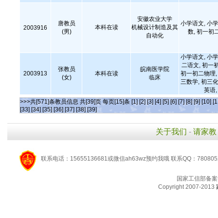
安徽农业大学
唐教员
小学语文, 小学
本科在读
机械设计制造及其
2003916
(男)
数, 初一初
自动化
小学语文, 小学
二语文, 初一
张教员
皖南医学院
2003913
本科在读
初一初二物理, 
(女)
临床
三数学, 初三化
英语
>>>共[571]条教员信息 共[39]页 每页[15]条
[1]
[2]
[3]
[4]
[5]
[6]
[7]
[8]
[9]
[10]
[1
[33]
[34]
[35]
[36]
[37]
[38]
[39]
关于我们
-
请家教
联系电话：15655136681或微信ah63wz预约我哦 联系QQ：780805
国家工信部备案
Copyright 2007-2013