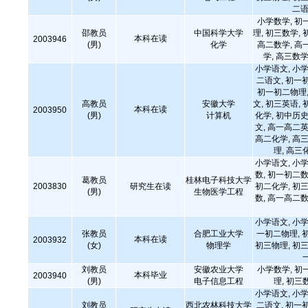
二语
小学数学, 初
邵教员
中国科学大学
理, 初三数学, 
本科在读
2003946
(男)
化学
高二数学, 高
学, 高三数学
小学语文, 小学
二语文, 初一
初一初二物理,
高教员
安徽大学
文, 初三英语, 
本科在读
2003950
(男)
计算机
化学, 初中历史
文, 高一高二英
高二化学, 高三
理, 高三
小学语文, 小学
数, 初一初二数
葛教员
桂林电子科技大学
2003830
研究生在读
初二化学, 初三
(男)
生物医学工程
数, 高一高二数
小学语文, 小学
张教员
合肥工业大学
一初二物理, 
本科在读
2003932
(女)
物理学
初三物理, 初三
刘教员
安徽农业大学
小学数学, 初
本科毕业
2003940
(男)
电子信息工程
理, 初三
小学语文, 小学
刘教员
西北农林科技大学
二语文, 初一