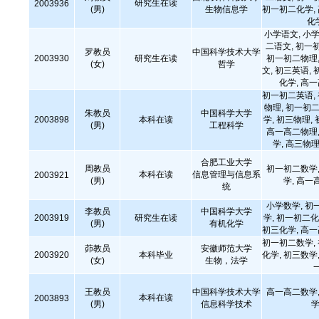
研究生在读
2003936
(男)
生物信息学
初一初二化学,
化
小学语文, 小学
二语文, 初一
罗教员
中国科学技术大学
2003930
研究生在读
初一初二物理,
(女)
哲学
文, 初三英语, 
化学, 高
初一初二英语,
物理, 初一初二
朱教员
中国科学大学
2003898
本科在读
学, 初三物理,
(男)
工程科学
高一高二物理,
学, 高三物理
合肥工业大学
周教员
初一初二数学,
本科在读
信息管理与信息系
2003921
(男)
学, 高一
统
小学数学, 初
李教员
中国科学大学
2003919
研究生在读
学, 初一初二化
(男)
有机化学
初三化学, 高
初一初二数学,
茆教员
安徽师范大学
2003920
本科毕业
化学, 初三数学,
(女)
生物，法学
王教员
中国科学技术大学
高一高二数学,
本科在读
2003893
(男)
信息科学技术
学