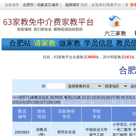
当前城市：
合肥市
[
切换其它城市
]
选择城市
您好，欢迎来63家教平台！请
登
六三家教
合肥站
请家教
做家教
学员信息
教员
目前，63家教平台在册教员
3809
名，其中明星教员
163
名
合肥
ID
>>>共[571]条教员信息 共[39]页 每页[15]条
[1]
[2]
[3]
[4]
[5]
[6]
[7]
[8]
[9]
[10]
[1
[33]
[34]
[35]
[36]
[37]
[38]
[39]
教员
姓名
目前身份
学校
编号
性别
学历
专业
小学语文, 小学
张教员
中国农业大学
一初二数学, 
研究生在读
2003953
(男)
电气工程
初三物理, 初三