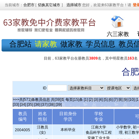
当前城市：
合肥市
[
切换其它城市
]
选择城市
您好，欢迎来63家教平台！请
登
六三家教
合肥站
请家教
做家教
学员信息
教员
目前，63家教平台在册教员
3809
名，其中明星教员
163
名
合肥
ID
>>>共[571]条教员信息 共[39]页 每页[15]条
[1]
[2]
[3]
[4]
[5]
[6]
[7]
[8]
[9]
[10]
[1
[33]
[34]
[35]
[36]
[37]
[38]
[39]
教员
姓名
目前身份
学校
编号
性别
学历
专业
汪教员
江南大学
小学数学, 初
本科毕业
2004005
(女)
食品科学与工程
理, 初三数学
安徽工业大学