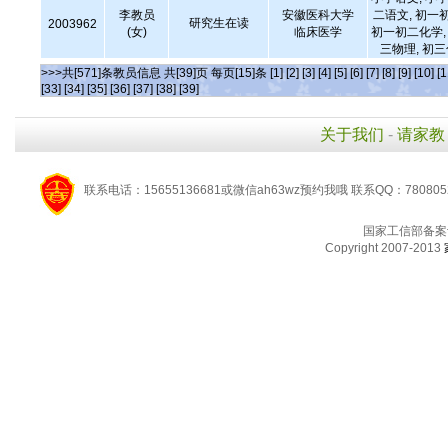
李教员
安徽医科大学
二语文, 初一
研究生在读
2003962
(女)
临床医学
初一初二化学, 
三物理, 初
>>>共[571]条教员信息 共[39]页 每页[15]条
[1]
[2]
[3]
[4]
[5]
[6]
[7]
[8]
[9]
[10]
[1
[33]
[34]
[35]
[36]
[37]
[38]
[39]
关于我们
-
请家教
联系电话：15655136681或微信ah63wz预约我哦 联系QQ：780805
国家工信部备案
Copyright 2007-2013