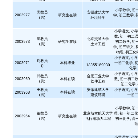
小学数学, 初
吴教员
安徽建筑大学
2003977
研究生在读
学, 初三数学, 
(男)
环境科学
小学语文, 小学
数, 初一初二语
童教员
北京交通大学
2003973
研究生在读
初二数学, 初
(男)
土木工程
学, 初三语文, 
物理, 初三化
小学语文, 小学
刘教员
2003971
本科毕业
一初二化学, 初
18355189030
()
化学
小学语文, 小学
武教员
合肥工业大学
2003969
本科在读
数, 初一初二数
(男)
软件工程
初二化学,
王教员
安徽建筑大学
小学语文, 小学
本科在读
2003968
(男)
建筑环境
一初二
小学数学, 初
董教员
北京航空航天大学
理, 初一初二化
2003964
研究生在读
(男)
飞行器动力工程
初三化学, 高
理
小学语文, 小学