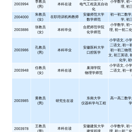
李教员
小学数学, 初
2003994
本科在读
电气工程及其自动
(男)
理, 初
化
朱教员
安徽师范大学
初一初二数学,
在职培训机构教师
2004000
(女)
数学师范
学, 初
小学数学, 初
张教员
合肥师范学院
2003886
本科毕业
理, 初一初二化
(女)
化学师范
小学语文, 小学
二语文, 初一
孔教员
安徽医科大学
2003986
本科毕业
初一初二物理,
(男)
口腔医学
文, 初三英语, 
化学, 
小学语文, 小学
任教员
巢湖学院
2003948
本科在读
二语文, 初一
(女)
物理学师范
黄教员
东南大学
高一高二数学,
2003985
研究生在读
(男)
仪器科学与工程
学
王教员
安徽建筑大学
小学数学, 初
本科在读
2003978
(男)
建筑环境
理, 初一初二化