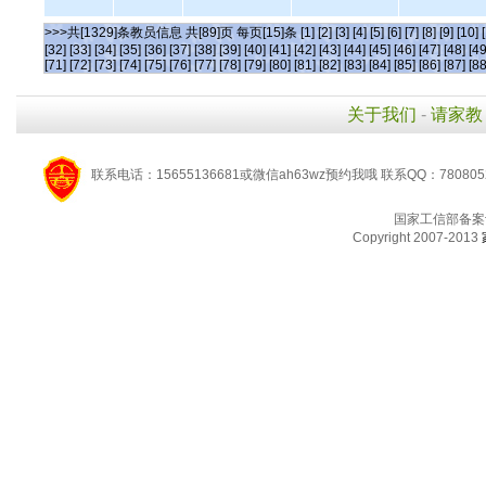
>>>共[1329]条教员信息 共[89]页 每页[15]条
[1]
[2]
[3]
[4]
[5]
[6]
[7]
[8]
[9]
[10]
[32]
[33]
[34]
[35]
[36]
[37]
[38]
[39]
[40]
[41]
[42]
[43]
[44]
[45]
[46]
[47]
[48]
[49
[71]
[72]
[73]
[74]
[75]
[76]
[77]
[78]
[79]
[80]
[81]
[82]
[83]
[84]
[85]
[86]
[87]
[88
关于我们
-
请家教
联系电话：15655136681或微信ah63wz预约我哦 联系QQ：780805
国家工信部备案
Copyright 2007-2013