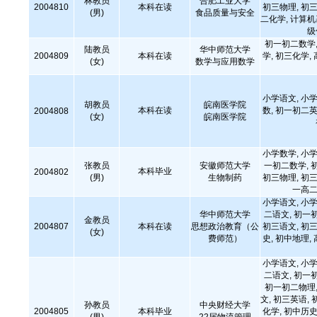
林教员
合肥工业大学
2004810
本科在读
初三物理, 初三
(男)
食品质量与安全
二化学, 计算
级
初一初二数学,
陆教员
华中师范大学
2004809
本科在读
学, 初三化学,
(女)
数学与应用数学
小学语文, 小学
胡教员
皖南医学院
本科在读
数, 初一初二英
2004808
(女)
皖南医学院
小学数学, 小学
张教员
安徽师范大学
一初二数学, 
本科毕业
2004802
(男)
生物制药
初三物理, 初三
一高二
小学语文, 小学
华中师范大学
二语文, 初一
金教员
2004807
本科在读
思想政治教育（公
初三语文, 初三
(女)
费师范）
史, 初中地理,
小学语文, 小学
二语文, 初一
初一初二物理,
文, 初三英语, 
孙教员
中央财经大学
2004805
本科毕业
化学, 初中历史