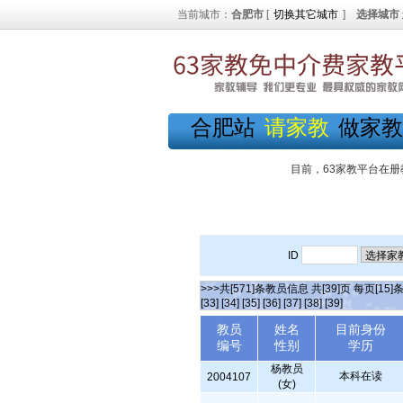
当前城市：
合肥市
[
切换其它城市
]
选择城市
合肥站
请家教
做家教
目前，63家教平台在册
ID
>>>共[571]条教员信息 共[39]页 每页[15]
[33]
[34]
[35]
[36]
[37]
[38]
[39]
教员
姓名
目前身份
编号
性别
学历
杨教员
本科在读
2004107
(女)