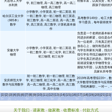
大连理工大学
经验丰富，认真负责，有
学, 初三物理, 高一高二数学, 高一高二
水利类
跟孩子很好的
物理, 高三物理
小学数学, 小学英语, 初一初二英语, 初
哈尔滨工业大学
一初二数学, 初一初二物理, 初三英语,
高考数学149分，哈工大
（985本）
初三数学, 高一高二英语, 高一高二数
学习委员，每年获得奖学
数学
学, 高三英语, 高三数学, 计算机基本操
作
负责是一个老师的基本标
同进步的桥梁，信任是合
为一位老师，只有真正把
放在心上，做到有惑必答
小学数学, 小学英语, 初一初二英语, 初
安徽大学
与学生和家长沟通，找出
一初二数学, 初一初二化学, 初三英语,
物理
指引学生寻找正确的学习
初三物理, 初三化学
让学生真正的进步。我毕
前就读安徽大学物理专业
握较为牢固，认真负责有
员家长所夸赞
初一初二数学, 初一初二物理, 初三数
2019年高考理综220+，数
安庆师范大学
学, 初三物理, 初三化学, 高一高二数学,
大学数理学院数学与应用数
数学与应用数学
高一高二物理, 高一高二化学, 高三数
导机构兼职，一对一，
学, 高中生物
条
[1]
[2]
[3]
[4]
[5]
[6]
[7]
[8]
[9]
[10]
[11]
[12]
[13]
[14]
[15]
[16]
[17]
[18]
[19]
[20]
[21]
[22]
关于我们
-
请家教
-
做家教
-
收费标准
-
付款方式