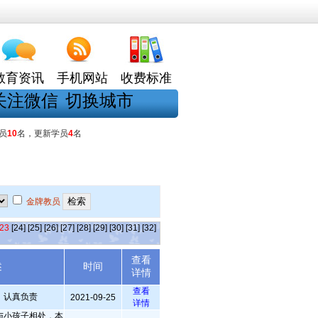
教育资讯
手机网站
收费标准
关注微信
切换城市
员
10
名，更新学员
4
名
金牌教员
23
[24]
[25]
[26]
[27]
[28]
[29]
[30]
[31]
[32]
查看
述
时间
详情
查看
，认真负责
2021-09-25
详情
与小孩子相处，本