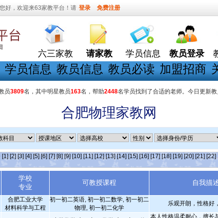
您好，欢迎来63家教平台！请
登录
免费注册
六三家教
请家教
学员信息
教员登录
学员信息
教员信息
教员必读
加盟招商
教员
3809
名，其中明星教员
163
名，帮助
2448
名学员找到了合适的老师。今日更新教
合肥物理家教网
条
[1]
[2]
[3]
[4]
[5]
[6]
[7]
[8]
[9]
[10]
[11]
[12]
[13]
[14]
[15]
[16]
[17]
[18]
[19]
[20]
[21]
[22]
学校
可教授课程
自我描
专业
合肥工业大学
初一初二英语, 初一初二数学, 初一初二
乐观开朗，性格好
材料科学与工程
物理, 初一初二化学
本人性格温柔耐心，擅长