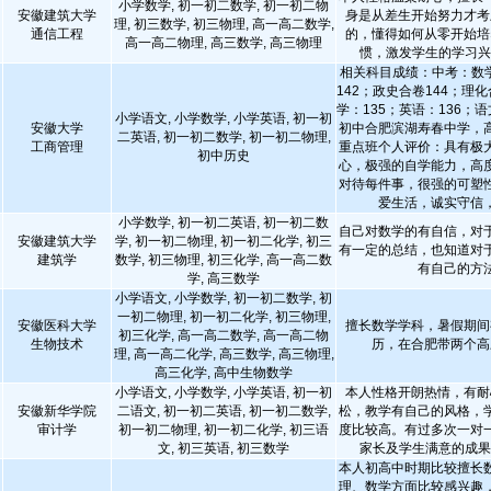
小学数学, 初一初二数学, 初一初二物
安徽建筑大学
身是从差生开始努力才考
理, 初三数学, 初三物理, 高一高二数学,
通信工程
的，懂得如何从零开始培
高一高二物理, 高三数学, 高三物理
惯，激发学生的学习
相关科目成绩：中考：数学
142；政史合卷144；理化
学：135；英语：136；语
小学语文, 小学数学, 小学英语, 初一初
安徽大学
初中合肥滨湖寿春中学，
二英语, 初一初二数学, 初一初二物理,
工商管理
重点班个人评价：具有极
初中历史
心，极强的自学能力，高
对待每件事，很强的可塑
爱生活，诚实守信
小学数学, 初一初二英语, 初一初二数
自己对数学的有自信，对
安徽建筑大学
学, 初一初二物理, 初一初二化学, 初三
有一定的总结，也知道对
建筑学
数学, 初三物理, 初三化学, 高一高二数
有自己的方
学, 高三数学
小学语文, 小学数学, 初一初二数学, 初
一初二物理, 初一初二化学, 初三物理,
安徽医科大学
擅长数学学科，暑假期间
初三化学, 高一高二数学, 高一高二物
生物技术
历，在合肥带两个高
理, 高一高二化学, 高三数学, 高三物理,
高三化学, 高中生物数学
小学语文, 小学数学, 小学英语, 初一初
本人性格开朗热情，有耐
安徽新华学院
二语文, 初一初二英语, 初一初二数学,
松，教学有自己的风格，
审计学
初一初二物理, 初一初二化学, 初三语
度比较高。有过多次一对
文, 初三英语, 初三数学
家长及学生满意的成
本人初高中时期比较擅长
理、数学方面比较感兴趣