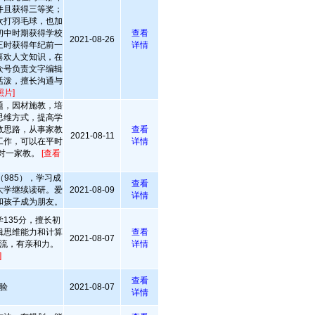
并且获得三等奖；
欢打羽毛球，也加
初中时期获得学校
查看
2021-08-26
三时获得年纪前一
详情
喜欢人文知识，在
众号负责文字编辑
活泼，擅长沟通与
照片]
题，因材施教，培
思维方式，提高学
教思路，从事家教
查看
2021-08-11
工作，可以在平时
详情
对一家教。
[查看
985），学习成
查看
大学继续读研。爱
2021-08-09
详情
和孩子成为朋友。
学135分，擅长初
辑思维能力和计算
查看
2021-08-07
流，有亲和力。
详情
]
查看
验
2021-08-07
详情