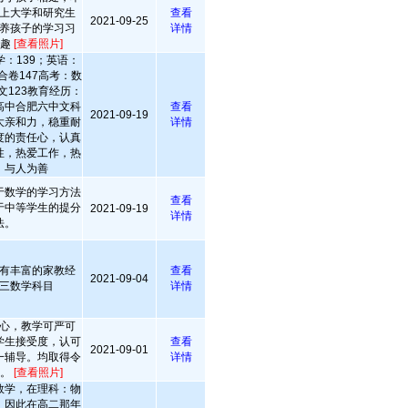
上大学和研究生
查看
2021-09-25
养孩子的学习习
详情
兴趣
[查看照片]
：139；英语：
合卷147高考：数
文123教育经历：
高中合肥六中文科
查看
2021-09-19
大亲和力，稳重耐
详情
度的责任心，认真
性，热爱工作，热
，与人为善
于数学的学习方法
查看
于中等学生的提分
2021-09-19
详情
法。
有丰富的家教经
查看
2021-09-04
三数学科目
详情
心，教学可严可
学生接受度，认可
查看
2021-09-01
一辅导。均取得令
详情
果。
[查看照片]
数学，在理科：物
，因此在高二那年