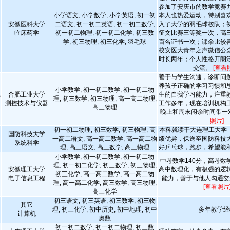
参加了安庆市的数学竞赛
小学语文, 小学数学, 小学英语, 初一初
本人也热爱运动，特别喜
安徽医科大学
二语文, 初一初二英语, 初一初二数学,
入了大学的羽毛球校队；
临床药学
初一初二物理, 初一初二化学, 初三数
征文比赛三等奖一次，高
学, 初三物理, 初三化学, 羽毛球
百名证书一次；课余比较
校安医大青年之声微信公
时长两年；个人性格开朗
交流。
[查看
善于与学生沟通，诊断问
养孩子正确的学习习惯和
小学数学, 初一初二数学, 初一初二物
合肥工业大学
生的自我学习能力，注重
师
理, 初三数学, 初三物理, 高一高二物理,
测控技术与仪器
工作多年，现在培训机构
高三物理
晚上和周末闲余时间带一
照片]
初一初二物理, 初三数学, 初三物理, 高
本科就读于大连理工大学（
国防科技大学
一高二语文, 高一高二数学, 高一高二物
绩优异，保送至国防科技
系统科学
理, 高三语文, 高三数学, 高三物理
好乒乓球，跑步，希望能
小学数学, 初一初二数学, 初一初二物
中考数学140分，高考数
理, 初一初二化学, 初三数学, 初三物理,
安徽理工大学
高中数理化，有极强的逻
初三化学, 高一高二数学, 高一高二物
电子信息工程
能力，善于与他人勾通交
理, 高一高二化学, 高三数学, 高三物理,
[查看照片
高三化学
初三语文, 初三英语, 初三数学, 初三物
其它
告
理, 初三化学, 初中历史, 初中地理, 初中
多年教学经
计算机
奥数
初一初二数学, 初一初二物理, 初三数