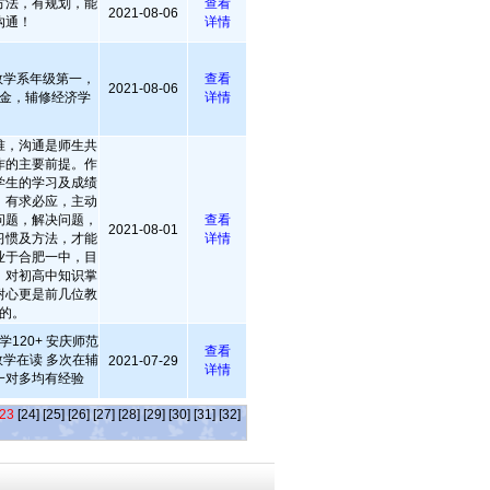
方法，有规划，能
查看
2021-08-06
沟通！
详情
数学系年级第一，
查看
2021-08-06
金，辅修经济学
详情
准，沟通是师生共
作的主要前提。作
学生的学习及成绩
、有求必应，主动
问题，解决问题，
查看
2021-08-01
习惯及方法，才能
详情
业于合肥一中，目
，对初高中知识掌
耐心更是前几位教
的。
学120+ 安庆师范
查看
学在读 多次在辅
2021-07-29
详情
一对多均有经验
23
[24]
[25]
[26]
[27]
[28]
[29]
[30]
[31]
[32]