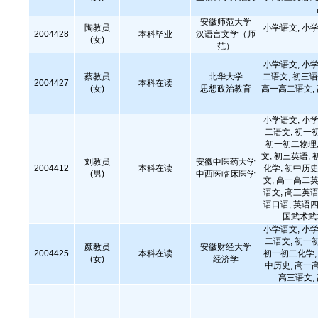
安徽师范大学
陶教员
小学语文, 小学
2004428
本科毕业
汉语言文学（师
(女)
范）
小学语文, 小学
蔡教员
北华大学
二语文, 初三语
2004427
本科在读
(女)
思想政治教育
高一高二语文,
小学语文, 小学
二语文, 初一
初一初二物理,
文, 初三英语, 
刘教员
安徽中医药大学
2004412
本科在读
化学, 初中历史
(男)
中西医临床医学
文, 高一高二英
语文, 高三英语
语口语, 英语四
国武术武
小学语文, 小学
二语文, 初一
颜教员
安徽财经大学
2004425
本科在读
初一初二化学, 
(女)
经济学
中历史, 高一
高三语文,