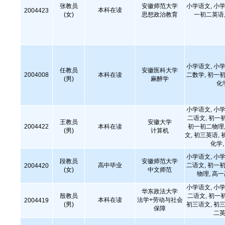
张教员
安徽师范大学
小学语文, 小学
本科在读
2004423
(女)
思想政治教育
一初二英语,
小学语文, 小学
任教员
安徽医科大学
2004008
本科在读
二数学, 初一初
(男)
麻醉学
化
小学语文, 小学
二语文, 初一
王教员
安徽大学
2004422
本科在读
初一初二物理,
(男)
计算机
文, 初三英语, 
化学
小学语文, 小学
段教员
安徽师范大学
高中毕业
二语文, 初一初
2004420
(女)
中文师范
物理, 高
小学语文, 小学
华东政法大学
殷教员
二语文, 初一
本科在读
法学+劳动与社会
2004419
(男)
初三语文, 初三
保障
二英