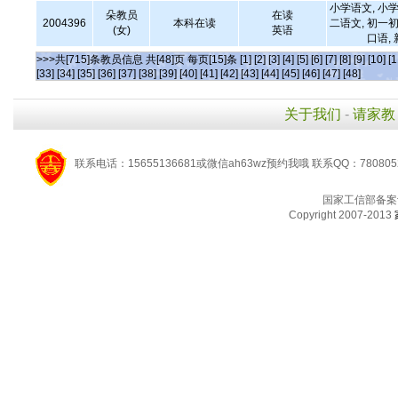
小学语文, 小学
朵教员
在读
2004396
本科在读
二语文, 初一初
(女)
英语
口语,
>>>共[715]条教员信息 共[48]页 每页[15]条
[1]
[2]
[3]
[4]
[5]
[6]
[7]
[8]
[9]
[10]
[1
[33]
[34]
[35]
[36]
[37]
[38]
[39]
[40]
[41]
[42]
[43]
[44]
[45]
[46]
[47]
[48]
关于我们
-
请家教
联系电话：15655136681或微信ah63wz预约我哦 联系QQ：780805
国家工信部备案
Copyright 2007-2013