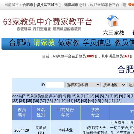
当前城市：
合肥市
[
切换其它城市
]
选择城市
您好，欢迎来63家教平台！请
登
六三家教
合肥站
请家教
做家教
学员信息
教员
目前，63家教平台在册教员
3809
名，其中明星教员
163
名
合肥
ID
>>>共[715]条教员信息 共[48]页 每页[15]条
[1]
[2]
[3]
[4]
[5]
[6]
[7]
[8]
[9]
[10]
[1
[33]
[34]
[35]
[36]
[37]
[38]
[39]
[40]
[41]
[42]
[43]
[44]
[45]
[46]
[47]
[48]
教员
姓名
目前身份
学校
编号
性别
学历
专业
小学数学, 小学
沈教员
山东师范大学
一初二英语, 
本科毕业
2004429
(男)
生物科学师范类
学, 初三英语,