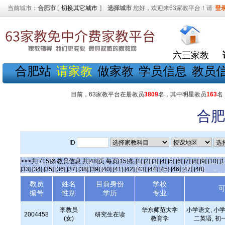
当前城市：
合肥市
[
切换其它城市
]
选择城市
您好，欢迎来63家教平台！请
登
六三家教
合肥站
请家教
做家教
学员信息
教员
目前，63家教平台在册教员
3809
名，其中明星教员
163
名
合肥
ID
>>>共[715]条教员信息 共[48]页 每页[15]条
[1]
[2]
[3]
[4]
[5]
[6]
[7]
[8]
[9]
[10]
[1
[33]
[34]
[35]
[36]
[37]
[38]
[39]
[40]
[41]
[42]
[43]
[44]
[45]
[46]
[47]
[48]
教员
姓名
目前身份
学校
编号
性别
学历
专业
李教员
华东师范大学
小学语文, 小学
2004458
研究生在读
(女)
教育学
二英语, 初