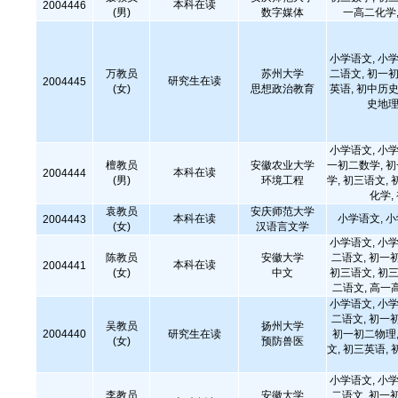
本科在读
2004446
(男)
数字媒体
一高二化学,
小学语文, 小学
万教员
苏州大学
二语文, 初一初
研究生在读
2004445
(女)
思想政治教育
英语, 初中历史
史地理
小学语文, 小学
檀教员
安徽农业大学
一初二数学, 
本科在读
2004444
(男)
环境工程
学, 初三语文, 
化学,
袁教员
安庆师范大学
本科在读
小学语文, 
2004443
(女)
汉语言文学
小学语文, 小学
陈教员
安徽大学
二语文, 初一
本科在读
2004441
(女)
中文
初三语文, 初三
二语文, 高一
小学语文, 小学
二语文, 初一
吴教员
扬州大学
2004440
研究生在读
初一初二物理,
(女)
预防兽医
文, 初三英语, 
小学语文, 小学
李教员
安徽大学
二语文, 初一