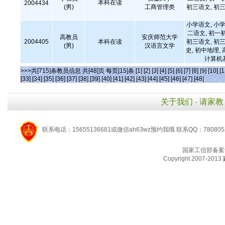
本科在读
2004434
(男)
工商管理类
初三语文, 初三
小学语文, 小学
二语文, 初一
高教员
安庆师范大学
2004405
本科在读
初三语文, 初三
(男)
汉语言文学
史, 初中地理,
计算机
>>>共[715]条教员信息 共[48]页 每页[15]条
[1]
[2]
[3]
[4]
[5]
[6]
[7]
[8]
[9]
[10]
[1
[33]
[34]
[35]
[36]
[37]
[38]
[39]
[40]
[41]
[42]
[43]
[44]
[45]
[46]
[47]
[48]
关于我们
-
请家教
联系电话：15655136681或微信ah63wz预约我哦 联系QQ：780805
国家工信部备案
Copyright 2007-2013