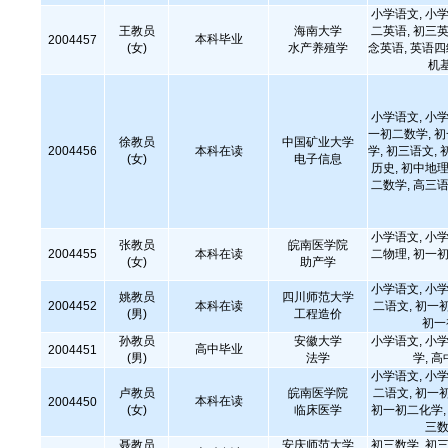
小学语文, 小学
王教员
海南大学
二英语, 初三英
本科毕业
2004457
(女)
水产养殖学
念英语, 英语四级
机
小学语文, 小学
一初二数学, 
徐教员
中国矿业大学
2004456
本科在读
学, 初三语文, 
(女)
电子信息
历史, 初中地理
二数学, 高三语
小学语文, 小学
张教员
皖南医学院
2004455
本科在读
二物理, 初一初
(女)
助产学
小学语文, 小学
姚教员
四川师范大学
2004452
本科在读
二语文, 初一
(男)
工程造价
初一
孙教员
安徽大学
小学语文, 小学
高中毕业
2004451
(男)
法学
学, 
小学语文, 小学
卢教员
皖南医学院
二语文, 初一
本科在读
2004450
(女)
临床医学
初一初二化学, 
三数
聂教员
安庆师范大学
初三数学, 初三