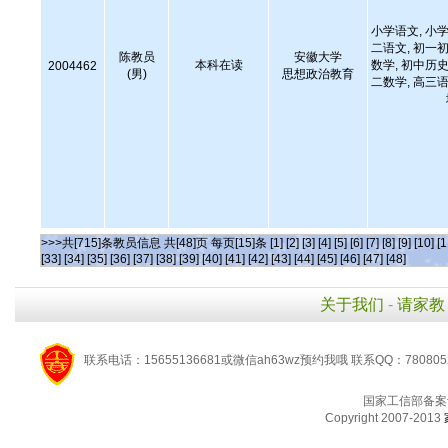
小学语文, 小学
二语文, 初一初
陈教员
安徽大学
本科在读
数学, 初中历史
2004462
(男)
思想政治教育
二数学, 高三语
>>>共[715]条教员信息 共[48]页 每页[15]条
[1]
[2]
[3]
[4]
[5]
[6]
[7]
[8]
[9]
[10]
[1
[33]
[34]
[35]
[36]
[37]
[38]
[39]
[40]
[41]
[42]
[43]
[44]
[45]
[46]
[47]
[48]
关于我们
-
请家教
联系电话：15655136681或微信ah63wz预约我哦 联系QQ：780805
国家工信部备案
Copyright 2007-2013