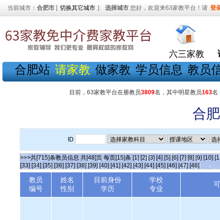
当前城市：
合肥市
[
切换其它城市
]
选择城市
您好，欢迎来63家教平台！请
登
六三家教
合肥站
请家教
做家教
学员信息
教员
目前，63家教平台在册教员
3809
名，其中明星教员
163
名
合肥
ID
>>>共[715]条教员信息 共[48]页 每页[15]条
[1]
[2]
[3]
[4]
[5]
[6]
[7]
[8]
[9]
[10]
[1
[33]
[34]
[35]
[36]
[37]
[38]
[39]
[40]
[41]
[42]
[43]
[44]
[45]
[46]
[47]
[48]
教员
姓名
目前身份
学校
编号
性别
学历
专业