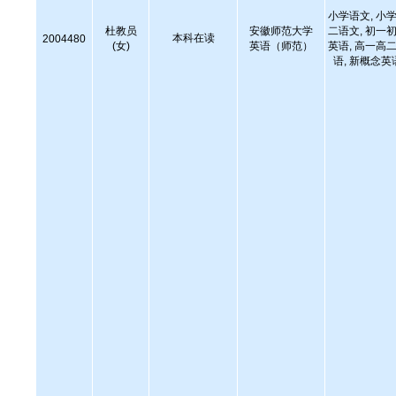
小学语文, 小学
杜教员
安徽师范大学
二语文, 初一初
本科在读
2004480
(女)
英语（师范）
英语, 高一高二
语, 新概念英