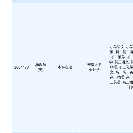
小学语文, 小学
数, 初一初二语
初二数学, 初
学, 初三语文, 
杨教员
安徽大学
本科在读
物理, 初三化学
2004478
(男)
会计学
文, 高一高二英
高二物理, 高一
三英语, 高三物
计