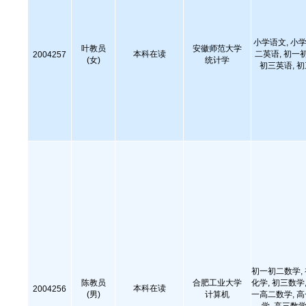
小学语文, 小学
叶教员
安徽师范大学
本科在读
二英语, 初一
2004257
(女)
统计学
初三英语, 
初一初二数学,
陈教员
合肥工业大学
化学, 初三数学,
本科在读
2004256
(男)
计算机
一高二数学, 