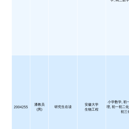
学, 高三数学
小学数学, 初
潘教员
安徽大学
研究生在读
理, 初一初二化
2004255
(男)
生物工程
初三