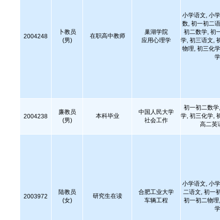
小学语文, 小学
数, 初一初二语
卜教员
巢湖学院
初二数学, 初
在职高中教师
2004248
(男)
应用心理学
学, 初三语文, 
物理, 初三化学
学
初一初二数学,
廉教员
中国人民大学
本科毕业
学, 初三化学, 
2004238
(男)
社会工作
高二英
小学语文, 小学
陆教员
合肥工业大学
二语文, 初一
研究生在读
2003972
(女)
车辆工程
初一初二物理,
学