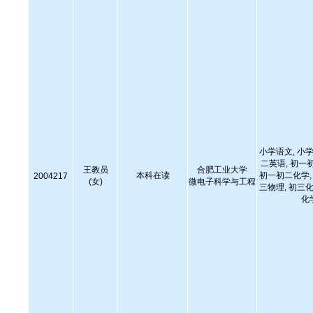
小学语文, 小学
二英语, 初一
王教员
合肥工业大学
本科在读
初一初二化学, 
2004217
(女)
微电子科学与工程
三物理, 初三化
化