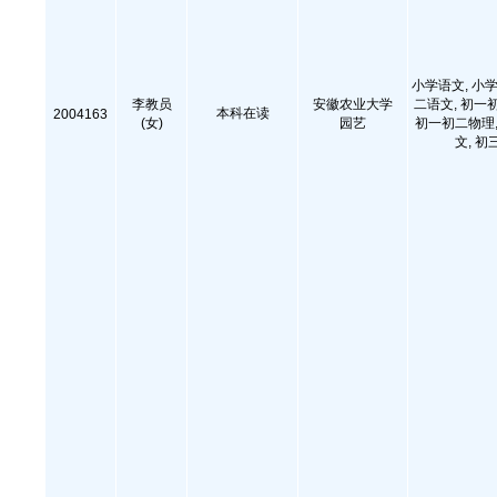
小学语文, 小学
李教员
安徽农业大学
二语文, 初一
本科在读
2004163
(女)
园艺
初一初二物理,
文, 初