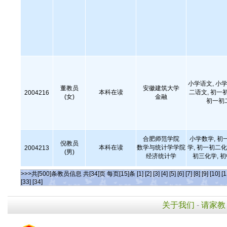
小学语文, 小学
董教员
安徽建筑大学
本科在读
二语文, 初一
2004216
(女)
金融
初一初
合肥师范学院
小学数学, 初
倪教员
本科在读
数学与统计学学院
学, 初一初二化
2004213
(男)
经济统计学
初三化学, 
>>>共[500]条教员信息 共[34]页 每页[15]条
[1]
[2]
[3]
[4]
[5]
[6]
[7]
[8]
[9]
[10]
[1
[33]
[34]
关于我们
-
请家教