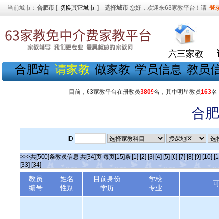
当前城市：
合肥市
[
切换其它城市
]
选择城市
您好，欢迎来63家教平台！请
登
六三家教
合肥站
请家教
做家教
学员信息
教员
目前，63家教平台在册教员
3809
名，其中明星教员
163
名
合肥
ID
>>>共[500]条教员信息 共[34]页 每页[15]条
[1]
[2]
[3]
[4]
[5]
[6]
[7]
[8]
[9]
[10]
[1
[33]
[34]
教员
姓名
目前身份
学校
编号
性别
学历
专业