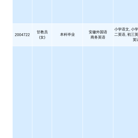
小学语文, 小学
甘教员
安徽外国语
本科毕业
二英语, 初三英
2004722
(女)
商务英语
英