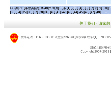
>>>共[715]条教员信息 共[48]页 每页[15]条
[1]
[2]
[3]
[4]
[5]
[6]
[7]
[8]
[9]
[10]
[1
[33]
[34]
[35]
[36]
[37]
[38]
[39]
[40]
[41]
[42]
[43]
[44]
[45]
[46]
[47]
[48]
关于我们
-
请家教
联系电话：15655136681或微信ah63wz预约我哦 联系QQ：780805
国家工信部备案
Copyright 2007-2013