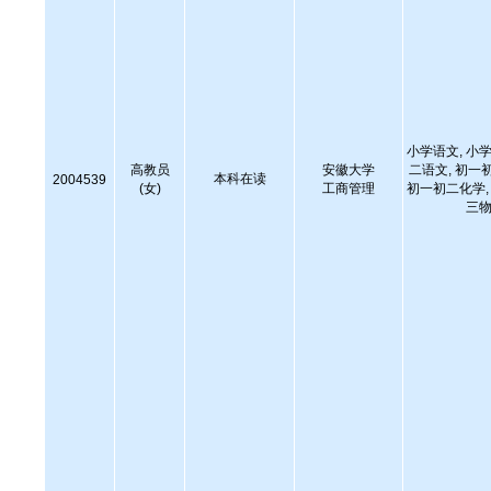
小学语文, 小学
高教员
安徽大学
二语文, 初一
本科在读
2004539
(女)
工商管理
初一初二化学, 
三物