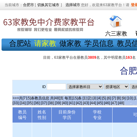
当前城市：
合肥市
[
切换其它城市
]
选择城市
您好，欢迎来63家教平台！请
登
六三家教
合肥站
请家教
做家教
学员信息
教员
目前，63家教平台在册教员
3809
名，其中明星教员
163
名
合肥
ID
>>>共[715]条教员信息 共[48]页 每页[15]条
[1]
[2]
[3]
[4]
[5]
[6]
[7]
[8]
[9]
[10]
[1
[33]
[34]
[35]
[36]
[37]
[38]
[39]
[40]
[41]
[42]
[43]
[44]
[45]
[46]
[47]
[48]
教员
姓名
目前身份
学校
编号
性别
学历
专业