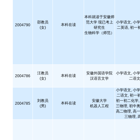
本科就读于安徽师
邵教员
范大学 现已考上
小学语文, 小学
本科在读
2004790
(女)
研究生
二英语, 初一
生物科学（师范）
汪教员
安徽外国语学院
小学语文, 小学
本科在读
2004786
(女)
汉语言文学
二语文
小学语文, 小学
二语文, 初一
刘教员
安徽大学
初一初二化学, 
本科在读
2004785
(男)
机器人工程
三物理, 初中奥
高二物理, 高一
三物理, 