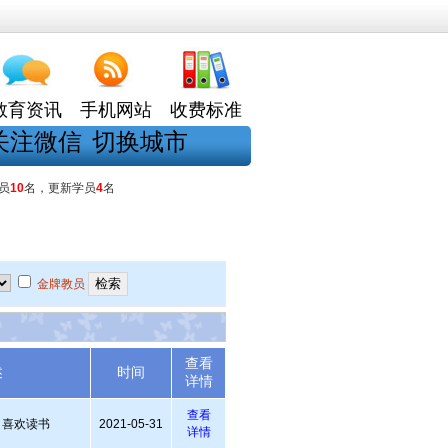
教育资讯
手机网站
收费标准
关注微信
切换城市
员
10
名，更新学员
4
名
金牌教员
查看
述
时间
详情
查看
 喜欢读书
2021-05-31
详情