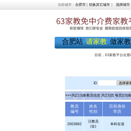
当前城市：
合肥市
[
切换其它城市
]
选择城市
合肥站
请家教
做家教
目前，63家教平台在册
ID
>>>共[213]条教员信息 共[15]页 每页[15]
教员
姓名
目前身份
编号
性别
学历
汪教员
2003882
本科在读
(女)