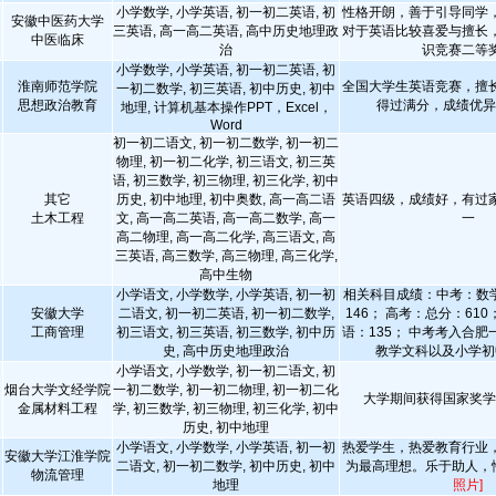
小学数学, 小学英语, 初一初二英语, 初
性格开朗，善于引导同学
安徽中医药大学
三英语, 高一高二英语, 高中历史地理政
对于英语比较喜爱与擅长
中医临床
治
识竞赛二等
小学数学, 小学英语, 初一初二英语, 初
淮南师范学院
全国大学生英语竞赛，擅
一初二数学, 初三英语, 初中历史, 初中
思想政治教育
得过满分，成绩优
地理, 计算机基本操作PPT，Excel，
Word
初一初二语文, 初一初二数学, 初一初二
物理, 初一初二化学, 初三语文, 初三英
语, 初三数学, 初三物理, 初三化学, 初中
其它
历史, 初中地理, 初中奥数, 高一高二语
英语四级，成绩好，有过
土木工程
文, 高一高二英语, 高一高二数学, 高一
一
高二物理, 高一高二化学, 高三语文, 高
三英语, 高三数学, 高三物理, 高三化学,
高中生物
小学语文, 小学数学, 小学英语, 初一初
相关科目成绩：中考：数学
安徽大学
二语文, 初一初二英语, 初一初二数学,
146； 高考：总分：610
工商管理
初三语文, 初三英语, 初三数学, 初中历
语：135； 中考考入合
史, 高中历史地理政治
教学文科以及小学初
小学语文, 小学数学, 初一初二语文, 初
烟台大学文经学院
一初二数学, 初一初二物理, 初一初二化
大学期间获得国家奖
金属材料工程
学, 初三数学, 初三物理, 初三化学, 初中
历史, 初中地理
小学语文, 小学数学, 小学英语, 初一初
热爱学生，热爱教育行业
安徽大学江淮学院
二语文, 初一初二数学, 初中历史, 初中
为最高理想。乐于助人，
物流管理
地理
照片]