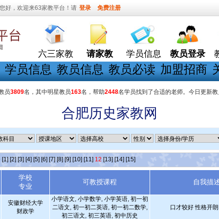
您好，欢迎来63家教平台！请
登录
免费注册
六三家教
请家教
学员信息
教员登录
学员信息
教员信息
教员必读
加盟招商
教员
3809
名，其中明星教员
163
名，帮助
2448
名学员找到了合适的老师。今日更新教
合肥历史家教网
条
[1]
[2]
[3]
[4]
[5]
[6]
[7]
[8]
[9]
[10]
[11]
12
[13]
[14]
[15]
学校
可教授课程
自我描
专业
小学语文, 小学数学, 小学英语, 初一初
安徽财经大学
二语文, 初一初二英语, 初一初二数学,
口才较好 性格开朗
财政学
初三语文, 初三英语, 初中历史