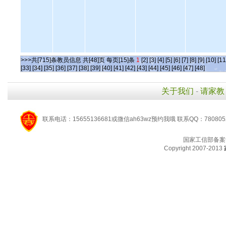
>>>共[715]条教员信息 共[48]页 每页[15]条
1
[2]
[3]
[4]
[5]
[6]
[7]
[8]
[9]
[10]
[11
[33]
[34]
[35]
[36]
[37]
[38]
[39]
[40]
[41]
[42]
[43]
[44]
[45]
[46]
[47]
[48]
关于我们
-
请家教
联系电话：15655136681或微信ah63wz预约我哦 联系QQ：780805
国家工信部备案
Copyright 2007-2013