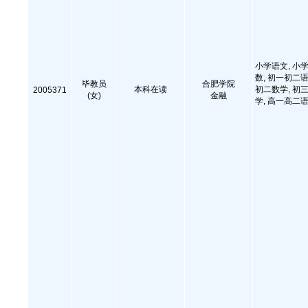
小学语文, 小学
数, 初一初二语
毕教员
合肥学院
本科在读
初二数学, 初三
2005371
(女)
金融
学, 高一高二语