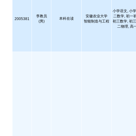
小学语文, 小学
李教员
安徽农业大学
二数学, 初一
本科在读
2005381
(男)
智能制造与工程
初三数学, 初三
二物理, 高