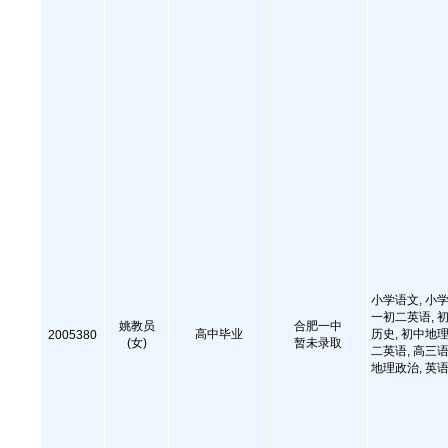
小学语文, 小学
一初二英语, 初
姚教员
合肥一中
高中毕业
历史, 初中地理
2005380
(女)
暂未录取
二英语, 高三语
地理政治, 英语