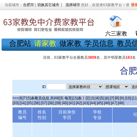
当前城市：
合肥市
[
切换其它城市
]
选择城市
您好，欢迎来63家教平台！请
登
六三家教
合肥站
请家教
做家教
学员信息
教员
目前，63家教平台在册教员
3809
名，其中明星教员
163
名
合肥
ID
>>>共[715]条教员信息 共[48]页 每页[15]条
1
[2]
[3]
[4]
[5]
[6]
[7]
[8]
[9]
[10]
[11
[33]
[34]
[35]
[36]
[37]
[38]
[39]
[40]
[41]
[42]
[43]
[44]
[45]
[46]
[47]
[48]
教员
姓名
目前身份
学校
编号
性别
学历
专业